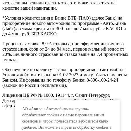
что, если вы решили сделать это, это может сказаться на
качестве вашей навигации.
*Условия кредитования в Банке ВТБ (ПАО) (далее Банк) на
приобретение нового автомобиля по программе «АвтоЖизнь
(Лайт)»; сумма кредита от 300 тыс. до 7 млн. руб. с КАСКО и
до 4 млн. руб. БЕЗ КАСКО.
Процентная ставка 8,9% годовых, при оформлении личного
страхования, срок от 24 до 84 мес., первоначальный взнос от
20%. Без личного страхования ставка выше на 7,4 процентных
пункта.
Обеспечение по кредиту – залог приобретаемого автомобиля.
Условия действительны на 01.02.2023 и могут быть изменены
Банком. Информация по телефону Банка: 8-800-100-24-24
(звонок по России бесплатный).
Лицензия ЦБ РФ № 1000, 191144, г. Санкт-Петербург,
Дегтярный пер., д.11, лит.А. www.vtb.ru. Реклама 0+. Не
оферта.
АО «Авилон Автомобильная группа»
обрабатывает cookies с целью персонализации
сервисов и чтобы пользоваться веб-сайтом было
удобнее. Вы можете запретить обработку сookies в