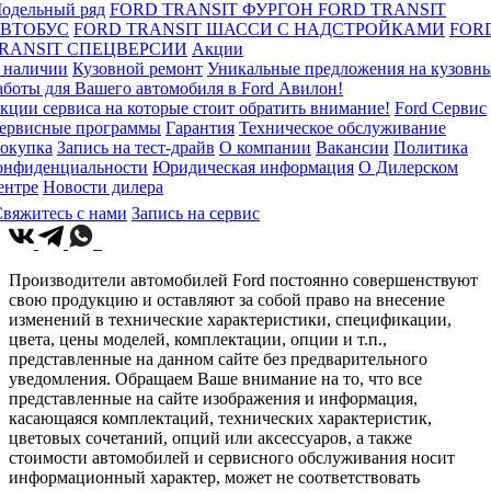
одельный ряд
FORD TRANSIT ФУРГОН
FORD TRANSIT
ВТОБУС
FORD TRANSIT ШАССИ С НАДСТРОЙКАМИ
FOR
RANSIT СПЕЦВЕРСИИ
Акции
 наличии
Кузовной ремонт
Уникальные предложения на кузовн
аботы для Вашего автомобиля в Ford Авилон!
кции сервиса на которые стоит обратить внимание!
Ford Сервис
ервисные программы
Гарантия
Техническое обслуживание
окупка
Запись на тест-драйв
О компании
Вакансии
Политика
онфиденциальности
Юридическая информация
О Дилерском
ентре
Новости дилера
вяжитесь с нами
Запись на сервис
Производители автомобилей Ford постоянно совершенствуют
свою продукцию и оставляют за собой право на внесение
изменений в технические характеристики, спецификации,
цвета, цены моделей, комплектации, опции и т.п.,
представленные на данном сайте без предварительного
уведомления. Обращаем Ваше внимание на то, что все
представленные на сайте изображения и информация,
касающаяся комплектаций, технических характеристик,
цветовых сочетаний, опций или аксессуаров, а также
стоимости автомобилей и сервисного обслуживания носит
информационный характер, может не соответствовать