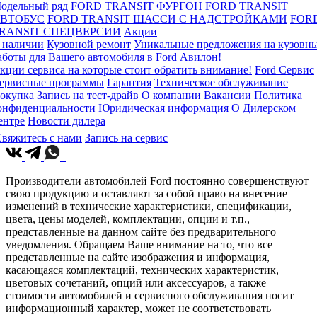
одельный ряд
FORD TRANSIT ФУРГОН
FORD TRANSIT
ВТОБУС
FORD TRANSIT ШАССИ С НАДСТРОЙКАМИ
FOR
RANSIT СПЕЦВЕРСИИ
Акции
 наличии
Кузовной ремонт
Уникальные предложения на кузовн
аботы для Вашего автомобиля в Ford Авилон!
кции сервиса на которые стоит обратить внимание!
Ford Сервис
ервисные программы
Гарантия
Техническое обслуживание
окупка
Запись на тест-драйв
О компании
Вакансии
Политика
онфиденциальности
Юридическая информация
О Дилерском
ентре
Новости дилера
вяжитесь с нами
Запись на сервис
Производители автомобилей Ford постоянно совершенствуют
свою продукцию и оставляют за собой право на внесение
изменений в технические характеристики, спецификации,
цвета, цены моделей, комплектации, опции и т.п.,
представленные на данном сайте без предварительного
уведомления. Обращаем Ваше внимание на то, что все
представленные на сайте изображения и информация,
касающаяся комплектаций, технических характеристик,
цветовых сочетаний, опций или аксессуаров, а также
стоимости автомобилей и сервисного обслуживания носит
информационный характер, может не соответствовать