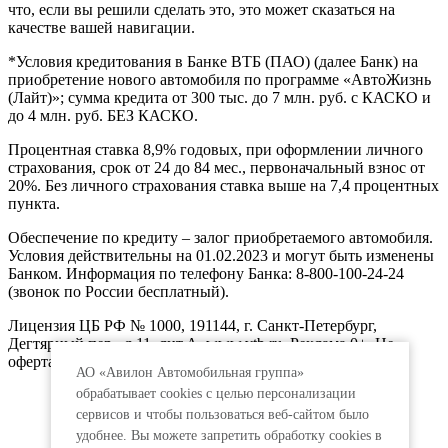
что, если вы решили сделать это, это может сказаться на
качестве вашей навигации.
*Условия кредитования в Банке ВТБ (ПАО) (далее Банк) на
приобретение нового автомобиля по программе «АвтоЖизнь
(Лайт)»; сумма кредита от 300 тыс. до 7 млн. руб. с КАСКО и
до 4 млн. руб. БЕЗ КАСКО.
Процентная ставка 8,9% годовых, при оформлении личного
страхования, срок от 24 до 84 мес., первоначальный взнос от
20%. Без личного страхования ставка выше на 7,4 процентных
пункта.
Обеспечение по кредиту – залог приобретаемого автомобиля.
Условия действительны на 01.02.2023 и могут быть изменены
Банком. Информация по телефону Банка: 8-800-100-24-24
(звонок по России бесплатный).
Лицензия ЦБ РФ № 1000, 191144, г. Санкт-Петербург,
Дегтярный пер., д.11, лит.А. www.vtb.ru. Реклама 0+. Не
оферта.
АО «Авилон Автомобильная группа»
обрабатывает cookies с целью персонализации
сервисов и чтобы пользоваться веб-сайтом было
удобнее. Вы можете запретить обработку сookies в