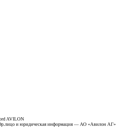
ord AVILON
р.лицо и юридическая информация — АО «Авилон АГ»