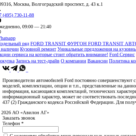
09316, Москва, Волгоградский проспект, д. 43 к.1
7 (495) 730-11-88
жедневно, 09:00 — 21:40
hatsapp
одельный ряд
FORD TRANSIT ФУРГОН
FORD TRANSIT АВТ
 наличии
Кузовной ремонт
Уникальные предложения на кузовны
кции сервиса на которые стоит обратить внимание!
Ford Сервис
окупка
Запись на тест-драйв
О компании
Вакансии
Политика к
Производители автомобилей Ford постоянно совершенствуют св
моделей, комплектации, опции и т.п., представленные на данн
информация, касающаяся комплектаций, технических характери
информационный характер, может не соответствовать последн
437 (2) Гражданского кодекса Российской Федерации. Для по
 2026 АО «Авилон АГ»
Заказать звонок
Телефон *
C условиями обработки моих персональных данных согласен