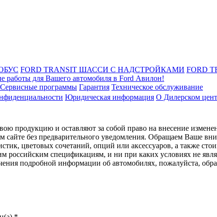
ОБУС
FORD TRANSIT ШАССИ С НАДСТРОЙКАМИ
FORD T
е работы для Вашего автомобиля в Ford Авилон!
Сервисные программы
Гарантия
Техническое обслуживание
онфиденциальности
Юридическая информация
О Дилерском цен
ою продукцию и оставляют за собой право на внесение изменен
ом сайте без предварительного уведомления. Обращаем Ваше вним
стик, цветовых сочетаний, опций или аксессуаров, а также сто
им российским спецификациям, и ни при каких условиях не явл
лучения подробной информации об автомобилях, пожалуйста, об
(а).*