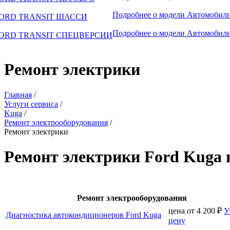
Подробнее о модели
Автомобили
ORD TRANSIT ШАССИ
Подробнее о модели
Автомобили
ORD TRANSIT СПЕЦВЕРСИИ
Ремонт электрики
Главная
/
Услуги сервиса
/
Kuga
/
Ремонт электрооборудования
/
Ремонт электрики
Ремонт электрики Ford Kuga 
Ремонт электрооборудования
цена от
4 200
₽
У
Диагностика автокондиционеров Ford Kuga
цену