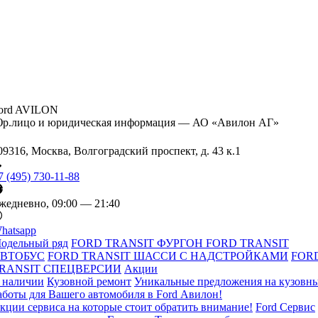
ord AVILON
р.лицо и юридическая информация — АО «Авилон АГ»
09316, Москва, Волгоградский проспект, д. 43 к.1
7 (495) 730-11-88
жедневно, 09:00 — 21:40
hatsapp
одельный ряд
FORD TRANSIT ФУРГОН
FORD TRANSIT
ВТОБУС
FORD TRANSIT ШАССИ С НАДСТРОЙКАМИ
FOR
RANSIT СПЕЦВЕРСИИ
Акции
 наличии
Кузовной ремонт
Уникальные предложения на кузовн
аботы для Вашего автомобиля в Ford Авилон!
кции сервиса на которые стоит обратить внимание!
Ford Сервис