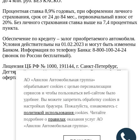
до 4 млн. руб. БЕЗ КАСКО.
Процентная ставка 8,9% годовых, при оформлении личного
страхования, срок от 24 до 84 мес., первоначальный взнос от
20%. Без личного страхования ставка выше на 7,4 процентных
пункта.
Обеспечение по кредиту – залог приобретаемого автомобиля.
Условия действительны на 01.02.2023 и могут быть изменены
Банком. Информация по телефону Банка: 8-800-100-24-24
(звонок по России бесплатный).
Лицензия ЦБ РФ № 1000, 191144, г. Санкт-Петербург,
Дегтярный пер., д.11, лит.А. www.vtb.ru. Реклама 0+. Не
оферта.
АО «Авилон Автомобильная группа»
обрабатывает cookies с целью персонализации
сервисов и чтобы пользоваться веб-сайтом было
удобнее. Вы можете запретить обработку сookies в
настройках браузера. Пожалуйста, ознакомьтесь с
политикой использования
cookies. Читайте
подробнее о
правилах
оказания услуг АО
«Авилон Автомобильная группа».