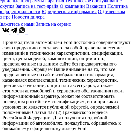
ервисные программы
Гарантия
Техническое обслуживание
окупка
Запись на тест-драйв
О компании
Вакансии
Политика
онфиденциальности
Юридическая информация
О Дилерском
ентре
Новости дилера
вяжитесь с нами
Запись на сервис
Производители автомобилей Ford постоянно совершенствуют
свою продукцию и оставляют за собой право на внесение
изменений в технические характеристики, спецификации,
цвета, цены моделей, комплектации, опции и т.п.,
представленные на данном сайте без предварительного
уведомления. Обращаем Ваше внимание на то, что все
представленные на сайте изображения и информация,
касающаяся комплектаций, технических характеристик,
цветовых сочетаний, опций или аксессуаров, а также
стоимости автомобилей и сервисного обслуживания носит
информационный характер, может не соответствовать
последним российским спецификациям, и ни при каких
условиях не является публичной офертой, определяемой
положениями Статьи 437 (2) Гражданского кодекса
Российской Федерации. Для получения подробной
информации об автомобилях, пожалуйста, обращайтесь к
ближайшему официальному дилеру Ford.