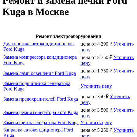
Ремонт и замена печки Ford
Kuga в Москве
Ремонт электрооборудования
Диагностика автокондиционеров
цена от
4 200
₽
Уточнить
Ford Kuga
цену
Замена компрессора кондиционера
цена от
8 750
₽
Уточнить
Ford Kuga
цену
цена от
1 750
₽
Уточнить
Замена ламп освещения Ford Kuga
цену
Замена подшипника генератора
Уточнить цену
Ford Kuga
цена от
350
₽
Уточнить
Замена предохранителей Ford Kuga
цену
цена от
3 500
₽
Уточнить
Замена ремня генератора Ford Kuga
цену
Замена щеток генератора Ford Kuga
Уточнить цену
Заправка автокондиционера Ford
цена от
5 250
₽
Уточнить
Kuga
цену