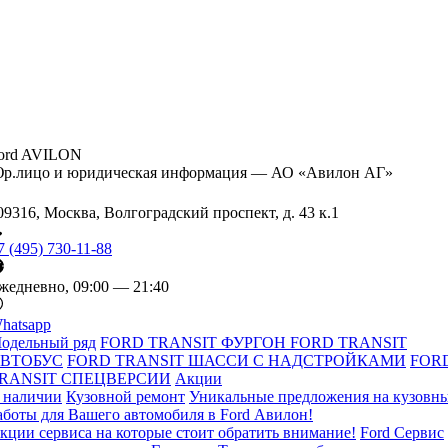
ord AVILON
р.лицо и юридическая информация — АО «Авилон АГ»
09316, Москва, Волгоградский проспект, д. 43 к.1
7 (495) 730-11-88
жедневно, 09:00 — 21:40
hatsapp
одельный ряд
FORD TRANSIT ФУРГОН
FORD TRANSIT
ВТОБУС
FORD TRANSIT ШАССИ С НАДСТРОЙКАМИ
FOR
RANSIT СПЕЦВЕРСИИ
Акции
 наличии
Кузовной ремонт
Уникальные предложения на кузовн
аботы для Вашего автомобиля в Ford Авилон!
кции сервиса на которые стоит обратить внимание!
Ford Сервис