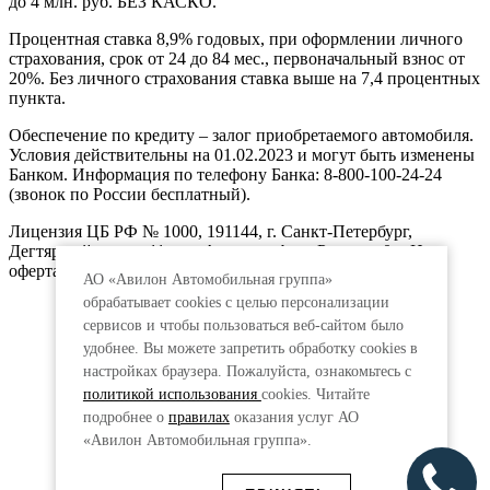
до 4 млн. руб. БЕЗ КАСКО.
Процентная ставка 8,9% годовых, при оформлении личного
страхования, срок от 24 до 84 мес., первоначальный взнос от
20%. Без личного страхования ставка выше на 7,4 процентных
пункта.
Обеспечение по кредиту – залог приобретаемого автомобиля.
Условия действительны на 01.02.2023 и могут быть изменены
Банком. Информация по телефону Банка: 8-800-100-24-24
(звонок по России бесплатный).
Лицензия ЦБ РФ № 1000, 191144, г. Санкт-Петербург,
Дегтярный пер., д.11, лит.А. www.vtb.ru. Реклама 0+. Не
оферта.
АО «Авилон Автомобильная группа»
обрабатывает cookies с целью персонализации
сервисов и чтобы пользоваться веб-сайтом было
удобнее. Вы можете запретить обработку сookies в
настройках браузера. Пожалуйста, ознакомьтесь с
политикой использования
cookies. Читайте
подробнее о
правилах
оказания услуг АО
«Авилон Автомобильная группа».