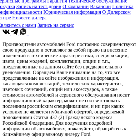
ервисные программы
Гарантия
Техническое обслуживание
окупка
Запись на тест-драйв
О компании
Вакансии
Политика
онфиденциальности
Юридическая информация
О Дилерском
ентре
Новости дилера
вяжитесь с нами
Запись на сервис
Производители автомобилей Ford постоянно совершенствуют
свою продукцию и оставляют за собой право на внесение
изменений в технические характеристики, спецификации,
цвета, цены моделей, комплектации, опции и т.п.,
представленные на данном сайте без предварительного
уведомления. Обращаем Ваше внимание на то, что все
представленные на сайте изображения и информация,
касающаяся комплектаций, технических характеристик,
цветовых сочетаний, опций или аксессуаров, а также
стоимости автомобилей и сервисного обслуживания носит
информационный характер, может не соответствовать
последним российским спецификациям, и ни при каких
условиях не является публичной офертой, определяемой
положениями Статьи 437 (2) Гражданского кодекса
Российской Федерации. Для получения подробной
информации об автомобилях, пожалуйста, обращайтесь к
ближайшему официальному дилеру Ford.