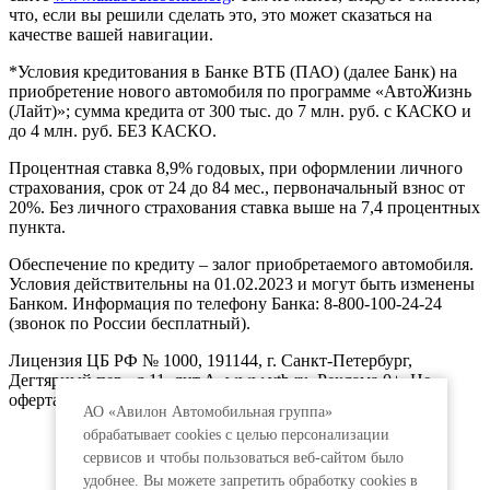
что, если вы решили сделать это, это может сказаться на
качестве вашей навигации.
*Условия кредитования в Банке ВТБ (ПАО) (далее Банк) на
приобретение нового автомобиля по программе «АвтоЖизнь
(Лайт)»; сумма кредита от 300 тыс. до 7 млн. руб. с КАСКО и
до 4 млн. руб. БЕЗ КАСКО.
Процентная ставка 8,9% годовых, при оформлении личного
страхования, срок от 24 до 84 мес., первоначальный взнос от
20%. Без личного страхования ставка выше на 7,4 процентных
пункта.
Обеспечение по кредиту – залог приобретаемого автомобиля.
Условия действительны на 01.02.2023 и могут быть изменены
Банком. Информация по телефону Банка: 8-800-100-24-24
(звонок по России бесплатный).
Лицензия ЦБ РФ № 1000, 191144, г. Санкт-Петербург,
Дегтярный пер., д.11, лит.А. www.vtb.ru. Реклама 0+. Не
оферта.
АО «Авилон Автомобильная группа»
обрабатывает cookies с целью персонализации
сервисов и чтобы пользоваться веб-сайтом было
удобнее. Вы можете запретить обработку сookies в