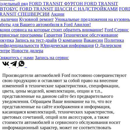
одельный ряд
FORD TRANSIT ФУРГОН
FORD TRANSIT
ВТОБУС
FORD TRANSIT ШАССИ С НАДСТРОЙКАМИ
FOR
RANSIT СПЕЦВЕРСИИ
Акции
 наличии
Кузовной ремонт
Уникальные предложения на кузовн
аботы для Вашего автомобиля в Ford Авилон!
кции сервиса на которые стоит обратить внимание!
Ford Сервис
ервисные программы
Гарантия
Техническое обслуживание
окупка
Запись на тест-драйв
О компании
Вакансии
Политика
онфиденциальности
Юридическая информация
О Дилерском
ентре
Новости дилера
вяжитесь с нами
Запись на сервис
Производители автомобилей Ford постоянно совершенствуют
свою продукцию и оставляют за собой право на внесение
изменений в технические характеристики, спецификации,
цвета, цены моделей, комплектации, опции и т.п.,
представленные на данном сайте без предварительного
уведомления. Обращаем Ваше внимание на то, что все
представленные на сайте изображения и информация,
касающаяся комплектаций, технических характеристик,
цветовых сочетаний, опций или аксессуаров, а также
стоимости автомобилей и сервисного обслуживания носит
информационный характер, может не соответствовать