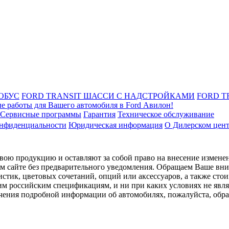
ОБУС
FORD TRANSIT ШАССИ С НАДСТРОЙКАМИ
FORD T
е работы для Вашего автомобиля в Ford Авилон!
Сервисные программы
Гарантия
Техническое обслуживание
онфиденциальности
Юридическая информация
О Дилерском цен
ою продукцию и оставляют за собой право на внесение изменен
ом сайте без предварительного уведомления. Обращаем Ваше вним
стик, цветовых сочетаний, опций или аксессуаров, а также сто
им российским спецификациям, и ни при каких условиях не явл
лучения подробной информации об автомобилях, пожалуйста, об