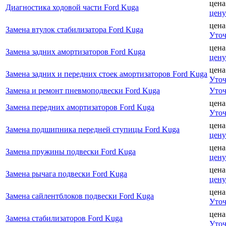
цена
Диагностика ходовой части Ford Kuga
цену
цена
Замена втулок стабилизатора Ford Kuga
Уточ
цена
Замена задних амортизаторов Ford Kuga
цену
цена
Замена задних и передних стоек амортизаторов Ford Kuga
Уточ
Замена и ремонт пневмоподвески Ford Kuga
Уточ
цена
Замена передних амортизаторов Ford Kuga
Уточ
цена
Замена подшипника передней ступицы Ford Kuga
цену
цена
Замена пружины подвески Ford Kuga
цену
цена
Замена рычага подвески Ford Kuga
цену
цена
Замена сайлентблоков подвески Ford Kuga
Уточ
цена
Замена стабилизаторов Ford Kuga
Уточ