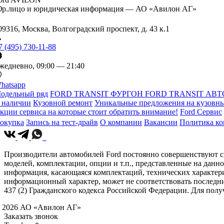
р.лицо и юридическая информация — АО «Авилон АГ»
09316, Москва, Волгоградский проспект, д. 43 к.1
7 (495) 730-11-88
жедневно, 09:00 — 21:40
hatsapp
одельный ряд
FORD TRANSIT ФУРГОН
FORD TRANSIT АВТ
 наличии
Кузовной ремонт
Уникальные предложения на кузовны
кции сервиса на которые стоит обратить внимание!
Ford Сервис
окупка
Запись на тест-драйв
О компании
Вакансии
Политика к
Производители автомобилей Ford постоянно совершенствуют св
моделей, комплектации, опции и т.п., представленные на данн
информация, касающаяся комплектаций, технических характери
информационный характер, может не соответствовать последн
437 (2) Гражданского кодекса Российской Федерации. Для по
 2026 АО «Авилон АГ»
Заказать звонок