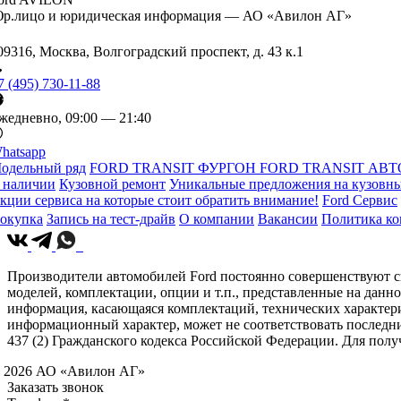
р.лицо и юридическая информация — АО «Авилон АГ»
09316, Москва, Волгоградский проспект, д. 43 к.1
7 (495) 730-11-88
жедневно, 09:00 — 21:40
hatsapp
одельный ряд
FORD TRANSIT ФУРГОН
FORD TRANSIT АВТ
 наличии
Кузовной ремонт
Уникальные предложения на кузовны
кции сервиса на которые стоит обратить внимание!
Ford Сервис
окупка
Запись на тест-драйв
О компании
Вакансии
Политика к
Производители автомобилей Ford постоянно совершенствуют св
моделей, комплектации, опции и т.п., представленные на данн
информация, касающаяся комплектаций, технических характери
информационный характер, может не соответствовать последн
437 (2) Гражданского кодекса Российской Федерации. Для по
 2026 АО «Авилон АГ»
Заказать звонок