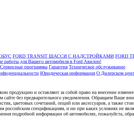
ОБУС
FORD TRANSIT ШАССИ С НАДСТРОЙКАМИ
FORD T
е работы для Вашего автомобиля в Ford Авилон!
Сервисные программы
Гарантия
Техническое обслуживание
онфиденциальности
Юридическая информация
О Дилерском цен
ою продукцию и оставляют за собой право на внесение изменен
ом сайте без предварительного уведомления. Обращаем Ваше вним
стик, цветовых сочетаний, опций или аксессуаров, а также сто
им российским спецификациям, и ни при каких условиях не явл
лучения подробной информации об автомобилях, пожалуйста, об