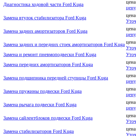
цена
Диагностика ходовой части Ford Kuga
цену
цена
Замена втулок стабилизатора Ford Kuga
Уточ
цена
Замена задних амортизаторов Ford Kuga
цену
цена
Замена задних и передних стоек амортизаторов Ford Kuga
Уточ
Замена и ремонт пневмоподвески Ford Kuga
Уточ
цена
Замена передних амортизаторов Ford Kuga
Уточ
цена
Замена подшипника передней ступицы Ford Kuga
цену
цена
Замена пружины подвески Ford Kuga
цену
цена
Замена рычага подвески Ford Kuga
цену
цена
Замена сайлентблоков подвески Ford Kuga
Уточ
цена
Замена стабилизаторов Ford Kuga
Уточ