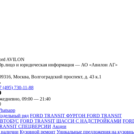
ord AVILON
р.лицо и юридическая информация — АО «Авилон АГ»
09316, Москва, Волгоградский проспект, д. 43 к.1
7 (495) 730-11-88
жедневно, 09:00 — 21:40
hatsapp
одельный ряд
FORD TRANSIT ФУРГОН
FORD TRANSIT
ВТОБУС
FORD TRANSIT ШАССИ С НАДСТРОЙКАМИ
FOR
RANSIT СПЕЦВЕРСИИ
Акции
 наличии
Кузовной ремонт
Уникальные предложения на кузовн