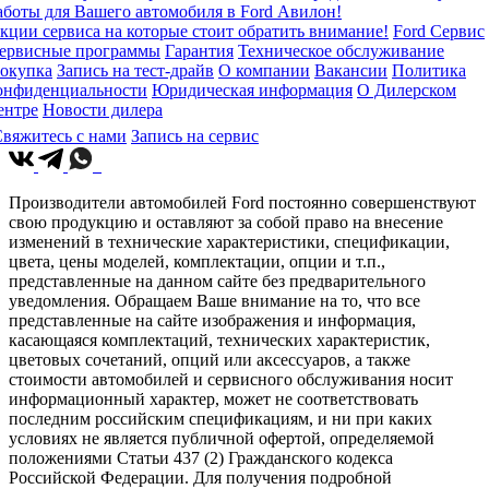
аботы для Вашего автомобиля в Ford Авилон!
кции сервиса на которые стоит обратить внимание!
Ford Сервис
ервисные программы
Гарантия
Техническое обслуживание
окупка
Запись на тест-драйв
О компании
Вакансии
Политика
онфиденциальности
Юридическая информация
О Дилерском
ентре
Новости дилера
вяжитесь с нами
Запись на сервис
Производители автомобилей Ford постоянно совершенствуют
свою продукцию и оставляют за собой право на внесение
изменений в технические характеристики, спецификации,
цвета, цены моделей, комплектации, опции и т.п.,
представленные на данном сайте без предварительного
уведомления. Обращаем Ваше внимание на то, что все
представленные на сайте изображения и информация,
касающаяся комплектаций, технических характеристик,
цветовых сочетаний, опций или аксессуаров, а также
стоимости автомобилей и сервисного обслуживания носит
информационный характер, может не соответствовать
последним российским спецификациям, и ни при каких
условиях не является публичной офертой, определяемой
положениями Статьи 437 (2) Гражданского кодекса
Российской Федерации. Для получения подробной