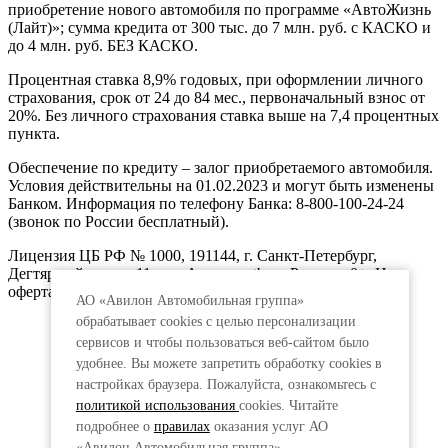
приобретение нового автомобиля по программе «АвтоЖизнь
(Лайт)»; сумма кредита от 300 тыс. до 7 млн. руб. с КАСКО и
до 4 млн. руб. БЕЗ КАСКО.
Процентная ставка 8,9% годовых, при оформлении личного
страхования, срок от 24 до 84 мес., первоначальный взнос от
20%. Без личного страхования ставка выше на 7,4 процентных
пункта.
Обеспечение по кредиту – залог приобретаемого автомобиля.
Условия действительны на 01.02.2023 и могут быть изменены
Банком. Информация по телефону Банка: 8-800-100-24-24
(звонок по России бесплатный).
Лицензия ЦБ РФ № 1000, 191144, г. Санкт-Петербург,
Дегтярный пер., д.11, лит.А. www.vtb.ru. Реклама 0+. Не
оферта.
АО «Авилон Автомобильная группа»
обрабатывает cookies с целью персонализации
сервисов и чтобы пользоваться веб-сайтом было
удобнее. Вы можете запретить обработку сookies в
настройках браузера. Пожалуйста, ознакомьтесь с
политикой использования
cookies. Читайте
подробнее о
правилах
оказания услуг АО
«Авилон Автомобильная группа».