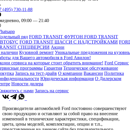
7 (495) 730-11-88
жедневно, 09:00 — 21:40
hatsapp
одельный ряд
FORD TRANSIT ФУРГОН
FORD TRANSIT
ВТОБУС
FORD TRANSIT ШАССИ С НАДСТРОЙКАМИ
FOR
RANSIT СПЕЦВЕРСИИ
Акции
 наличии
Кузовной ремонт
Уникальные предложения на кузовн
аботы для Вашего автомобиля в Ford Авилон!
кции сервиса на которые стоит обратить внимание!
Ford Сервис
ервисные программы
Гарантия
Техническое обслуживание
окупка
Запись на тест-драйв
О компании
Вакансии
Политика
онфиденциальности
Юридическая информация
О Дилерском
ентре
Новости дилера
вяжитесь с нами
Запись на сервис
Производители автомобилей Ford постоянно совершенствуют
свою продукцию и оставляют за собой право на внесение
изменений в технические характеристики, спецификации,
цвета, цены моделей, комплектации, опции и т.п.,
представленные на данном сайте без предварительного