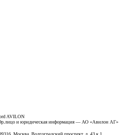
ord AVILON
р.лицо и юридическая информация — АО «Авилон АГ»
09316, Москва, Волгоградский проспект, д. 43 к.1