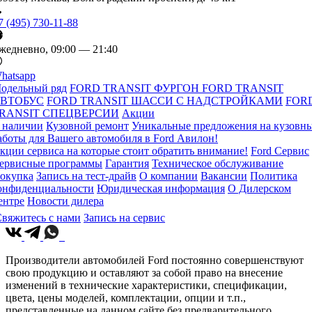
7 (495) 730-11-88
жедневно, 09:00 — 21:40
hatsapp
одельный ряд
FORD TRANSIT ФУРГОН
FORD TRANSIT
ВТОБУС
FORD TRANSIT ШАССИ С НАДСТРОЙКАМИ
FOR
RANSIT СПЕЦВЕРСИИ
Акции
 наличии
Кузовной ремонт
Уникальные предложения на кузовн
аботы для Вашего автомобиля в Ford Авилон!
кции сервиса на которые стоит обратить внимание!
Ford Сервис
ервисные программы
Гарантия
Техническое обслуживание
окупка
Запись на тест-драйв
О компании
Вакансии
Политика
онфиденциальности
Юридическая информация
О Дилерском
ентре
Новости дилера
вяжитесь с нами
Запись на сервис
Производители автомобилей Ford постоянно совершенствуют
свою продукцию и оставляют за собой право на внесение
изменений в технические характеристики, спецификации,
цвета, цены моделей, комплектации, опции и т.п.,
представленные на данном сайте без предварительного