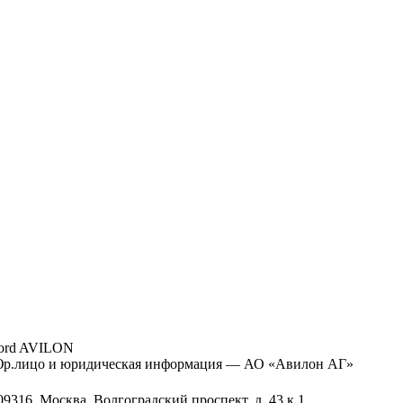
ord AVILON
р.лицо и юридическая информация — АО «Авилон АГ»
09316, Москва, Волгоградский проспект, д. 43 к.1