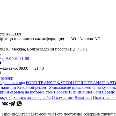
ord AVILON
р.лицо и юридическая информация — АО «Авилон АГ»
09316, Москва, Волгоградский проспект, д. 43 к.1
7 (495) 730-11-88
жедневно, 09:00 — 21:40
hatsapp
одельный ряд
FORD TRANSIT ФУРГОН
FORD TRANSIT АВТ
 наличии
Кузовной ремонт
Уникальные предложения на кузовны
кции сервиса на которые стоит обратить внимание!
Ford Сервис
окупка
Запись на тест-драйв
О компании
Вакансии
Политика к
Производители автомобилей Ford постоянно совершенствуют св