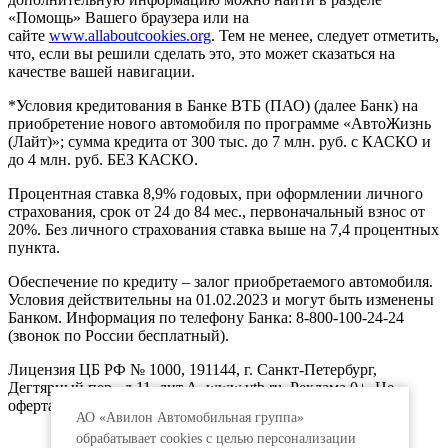
«Помощь» Вашего браузера или на
сайте
www.allaboutcookies.org
. Тем не менее, следует отметить,
что, если вы решили сделать это, это может сказаться на
качестве вашей навигации.
*Условия кредитования в Банке ВТБ (ПАО) (далее Банк) на
приобретение нового автомобиля по программе «АвтоЖизнь
(Лайт)»; сумма кредита от 300 тыс. до 7 млн. руб. с КАСКО и
до 4 млн. руб. БЕЗ КАСКО.
Процентная ставка 8,9% годовых, при оформлении личного
страхования, срок от 24 до 84 мес., первоначальный взнос от
20%. Без личного страхования ставка выше на 7,4 процентных
пункта.
Обеспечение по кредиту – залог приобретаемого автомобиля.
Условия действительны на 01.02.2023 и могут быть изменены
Банком. Информация по телефону Банка: 8-800-100-24-24
(звонок по России бесплатный).
Лицензия ЦБ РФ № 1000, 191144, г. Санкт-Петербург,
Дегтярный пер., д.11, лит.А. www.vtb.ru. Реклама 0+. Не
оферта.
АО «Авилон Автомобильная группа»
обрабатывает cookies с целью персонализации