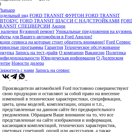
hatsapp
одельный ряд
FORD TRANSIT ФУРГОН
FORD TRANSIT
ВТОБУС
FORD TRANSIT ШАССИ С НАДСТРОЙКАМИ
FOR
RANSIT СПЕЦВЕРСИИ
Акции
 наличии
Кузовной ремонт
Уникальные предложения на кузовн
аботы для Вашего автомобиля в Ford Авилон!
кции сервиса на которые стоит обратить внимание!
Ford Сервис
ервисные программы
Гарантия
Техническое обслуживание
окупка
Запись на тест-драйв
О компании
Вакансии
Политика
онфиденциальности
Юридическая информация
О Дилерском
ентре
Новости дилера
вяжитесь с нами
Запись на сервис
Производители автомобилей Ford постоянно совершенствуют
свою продукцию и оставляют за собой право на внесение
изменений в технические характеристики, спецификации,
цвета, цены моделей, комплектации, опции и т.п.,
представленные на данном сайте без предварительного
уведомления. Обращаем Ваше внимание на то, что все
представленные на сайте изображения и информация,
касающаяся комплектаций, технических характеристик,
цветовых сочетаний, опций или аксессуаров, а также