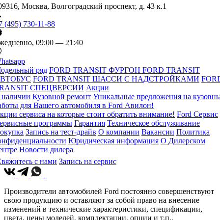
09316, Москва, Волгоградский проспект, д. 43 к.1
7 (495) 730-11-88
жедневно, 09:00 — 21:40
hatsapp
одельный ряд
FORD TRANSIT ФУРГОН
FORD TRANSIT
ВТОБУС
FORD TRANSIT ШАССИ С НАДСТРОЙКАМИ
FOR
RANSIT СПЕЦВЕРСИИ
Акции
 наличии
Кузовной ремонт
Уникальные предложения на кузовн
аботы для Вашего автомобиля в Ford Авилон!
кции сервиса на которые стоит обратить внимание!
Ford Сервис
ервисные программы
Гарантия
Техническое обслуживание
окупка
Запись на тест-драйв
О компании
Вакансии
Политика
онфиденциальности
Юридическая информация
О Дилерском
ентре
Новости дилера
вяжитесь с нами
Запись на сервис
Производители автомобилей Ford постоянно совершенствуют
свою продукцию и оставляют за собой право на внесение
изменений в технические характеристики, спецификации,
цвета, цены моделей, комплектации, опции и т.п.,