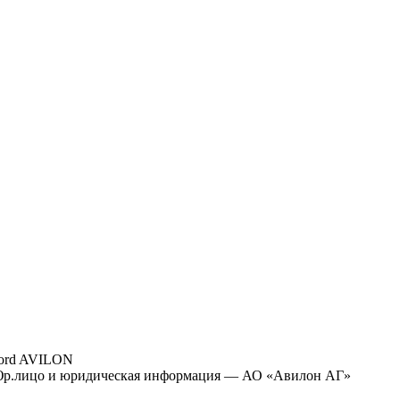
ord AVILON
р.лицо и юридическая информация — АО «Авилон АГ»