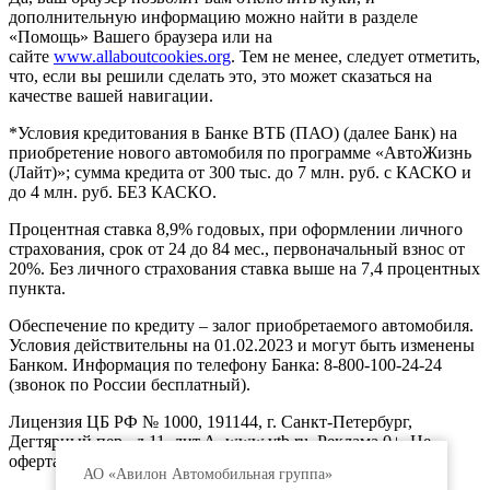
дополнительную информацию можно найти в разделе
«Помощь» Вашего браузера или на
сайте
www.allaboutcookies.org
. Тем не менее, следует отметить,
что, если вы решили сделать это, это может сказаться на
качестве вашей навигации.
*Условия кредитования в Банке ВТБ (ПАО) (далее Банк) на
приобретение нового автомобиля по программе «АвтоЖизнь
(Лайт)»; сумма кредита от 300 тыс. до 7 млн. руб. с КАСКО и
до 4 млн. руб. БЕЗ КАСКО.
Процентная ставка 8,9% годовых, при оформлении личного
страхования, срок от 24 до 84 мес., первоначальный взнос от
20%. Без личного страхования ставка выше на 7,4 процентных
пункта.
Обеспечение по кредиту – залог приобретаемого автомобиля.
Условия действительны на 01.02.2023 и могут быть изменены
Банком. Информация по телефону Банка: 8-800-100-24-24
(звонок по России бесплатный).
Лицензия ЦБ РФ № 1000, 191144, г. Санкт-Петербург,
Дегтярный пер., д.11, лит.А. www.vtb.ru. Реклама 0+. Не
оферта.
АО «Авилон Автомобильная группа»