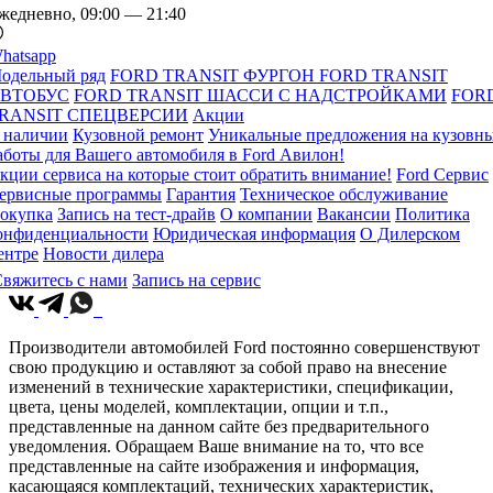
жедневно, 09:00 — 21:40
hatsapp
одельный ряд
FORD TRANSIT ФУРГОН
FORD TRANSIT
ВТОБУС
FORD TRANSIT ШАССИ С НАДСТРОЙКАМИ
FOR
RANSIT СПЕЦВЕРСИИ
Акции
 наличии
Кузовной ремонт
Уникальные предложения на кузовн
аботы для Вашего автомобиля в Ford Авилон!
кции сервиса на которые стоит обратить внимание!
Ford Сервис
ервисные программы
Гарантия
Техническое обслуживание
окупка
Запись на тест-драйв
О компании
Вакансии
Политика
онфиденциальности
Юридическая информация
О Дилерском
ентре
Новости дилера
вяжитесь с нами
Запись на сервис
Производители автомобилей Ford постоянно совершенствуют
свою продукцию и оставляют за собой право на внесение
изменений в технические характеристики, спецификации,
цвета, цены моделей, комплектации, опции и т.п.,
представленные на данном сайте без предварительного
уведомления. Обращаем Ваше внимание на то, что все
представленные на сайте изображения и информация,
касающаяся комплектаций, технических характеристик,