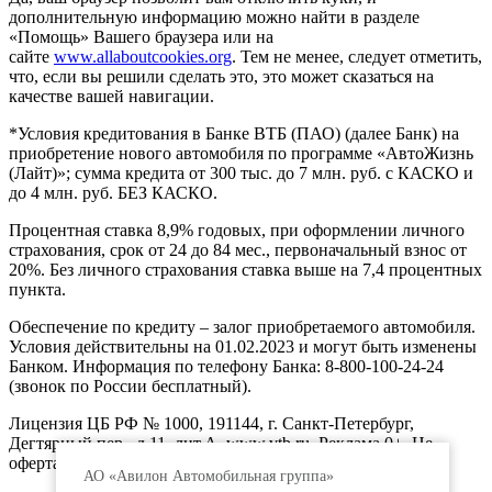
дополнительную информацию можно найти в разделе
«Помощь» Вашего браузера или на
сайте
www.allaboutcookies.org
. Тем не менее, следует отметить,
что, если вы решили сделать это, это может сказаться на
качестве вашей навигации.
*Условия кредитования в Банке ВТБ (ПАО) (далее Банк) на
приобретение нового автомобиля по программе «АвтоЖизнь
(Лайт)»; сумма кредита от 300 тыс. до 7 млн. руб. с КАСКО и
до 4 млн. руб. БЕЗ КАСКО.
Процентная ставка 8,9% годовых, при оформлении личного
страхования, срок от 24 до 84 мес., первоначальный взнос от
20%. Без личного страхования ставка выше на 7,4 процентных
пункта.
Обеспечение по кредиту – залог приобретаемого автомобиля.
Условия действительны на 01.02.2023 и могут быть изменены
Банком. Информация по телефону Банка: 8-800-100-24-24
(звонок по России бесплатный).
Лицензия ЦБ РФ № 1000, 191144, г. Санкт-Петербург,
Дегтярный пер., д.11, лит.А. www.vtb.ru. Реклама 0+. Не
оферта.
АО «Авилон Автомобильная группа»