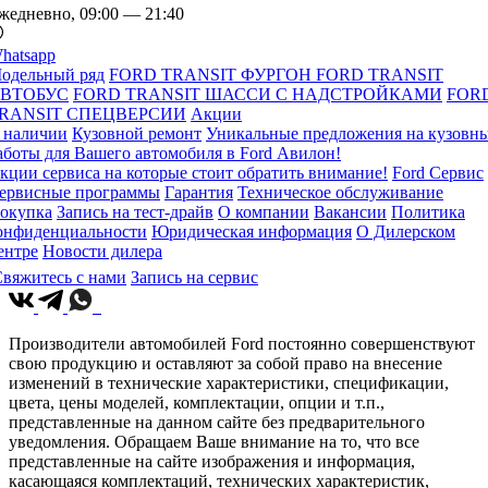
жедневно, 09:00 — 21:40
hatsapp
одельный ряд
FORD TRANSIT ФУРГОН
FORD TRANSIT
ВТОБУС
FORD TRANSIT ШАССИ С НАДСТРОЙКАМИ
FOR
RANSIT СПЕЦВЕРСИИ
Акции
 наличии
Кузовной ремонт
Уникальные предложения на кузовн
аботы для Вашего автомобиля в Ford Авилон!
кции сервиса на которые стоит обратить внимание!
Ford Сервис
ервисные программы
Гарантия
Техническое обслуживание
окупка
Запись на тест-драйв
О компании
Вакансии
Политика
онфиденциальности
Юридическая информация
О Дилерском
ентре
Новости дилера
вяжитесь с нами
Запись на сервис
Производители автомобилей Ford постоянно совершенствуют
свою продукцию и оставляют за собой право на внесение
изменений в технические характеристики, спецификации,
цвета, цены моделей, комплектации, опции и т.п.,
представленные на данном сайте без предварительного
уведомления. Обращаем Ваше внимание на то, что все
представленные на сайте изображения и информация,
касающаяся комплектаций, технических характеристик,