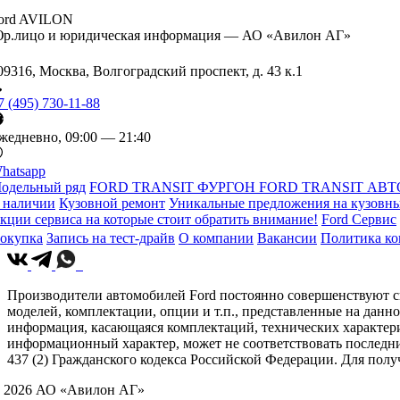
ord AVILON
р.лицо и юридическая информация — АО «Авилон АГ»
09316, Москва, Волгоградский проспект, д. 43 к.1
7 (495) 730-11-88
жедневно, 09:00 — 21:40
hatsapp
одельный ряд
FORD TRANSIT ФУРГОН
FORD TRANSIT АВТ
 наличии
Кузовной ремонт
Уникальные предложения на кузовны
кции сервиса на которые стоит обратить внимание!
Ford Сервис
окупка
Запись на тест-драйв
О компании
Вакансии
Политика к
Производители автомобилей Ford постоянно совершенствуют св
моделей, комплектации, опции и т.п., представленные на данн
информация, касающаяся комплектаций, технических характери
информационный характер, может не соответствовать последн
437 (2) Гражданского кодекса Российской Федерации. Для по
 2026 АО «Авилон АГ»