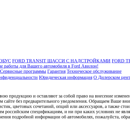
ОБУС
FORD TRANSIT ШАССИ С НАДСТРОЙКАМИ
FORD T
е работы для Вашего автомобиля в Ford Авилон!
Сервисные программы
Гарантия
Техническое обслуживание
онфиденциальности
Юридическая информация
О Дилерском цен
ою продукцию и оставляют за собой право на внесение изменен
ом сайте без предварительного уведомления. Обращаем Ваше вним
стик, цветовых сочетаний, опций или аксессуаров, а также сто
им российским спецификациям, и ни при каких условиях не явл
лучения подробной информации об автомобилях, пожалуйста, об