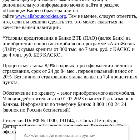
дополнительную информацию можно найти в разделе
«Помощь» Вашего браузера или на
сайте
www.allaboutcookies.org
. Тем не менее, следует отметить,
что, если вы решили сделать это, это может сказаться на
качестве вашей навигации.
*Условия кредитования в Банке ВТБ (ПАО) (далее Банк) на
приобретение нового автомобиля по программе «АвтоЖизнь
(Лайт)»; сумма кредита от 300 тыс. до 7 млн. руб. с КАСКО и
до 4 млн. руб. БЕЗ КАСКО.
Процентная ставка 8,9% годовых, при оформлении личного
страхования, срок от 24 до 84 мес., первоначальный взнос от
20%. Без личного страхования ставка выше на 7,4 процентных
пункта.
Обеспечение по кредиту – залог приобретаемого автомобиля.
Условия действительны на 01.02.2023 и могут быть изменены
Банком. Информация по телефону Банка: 8-800-100-24-24
(звонок по России бесплатный).
Лицензия ЦБ РФ № 1000, 191144, г. Санкт-Петербург,
Дегтярный пер., д.11, лит.А. www.vtb.ru. Реклама 0+. Не
оферта.
АО «Авилон Автомобильная группа»