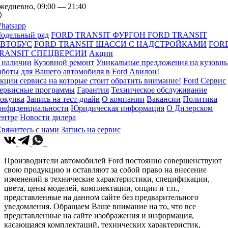
жедневно, 09:00 — 21:40
hatsapp
одельный ряд
FORD TRANSIT ФУРГОН
FORD TRANSIT
ВТОБУС
FORD TRANSIT ШАССИ С НАДСТРОЙКАМИ
FOR
RANSIT СПЕЦВЕРСИИ
Акции
 наличии
Кузовной ремонт
Уникальные предложения на кузовн
аботы для Вашего автомобиля в Ford Авилон!
кции сервиса на которые стоит обратить внимание!
Ford Сервис
ервисные программы
Гарантия
Техническое обслуживание
окупка
Запись на тест-драйв
О компании
Вакансии
Политика
онфиденциальности
Юридическая информация
О Дилерском
ентре
Новости дилера
вяжитесь с нами
Запись на сервис
Производители автомобилей Ford постоянно совершенствуют
свою продукцию и оставляют за собой право на внесение
изменений в технические характеристики, спецификации,
цвета, цены моделей, комплектации, опции и т.п.,
представленные на данном сайте без предварительного
уведомления. Обращаем Ваше внимание на то, что все
представленные на сайте изображения и информация,
касающаяся комплектаций, технических характеристик,