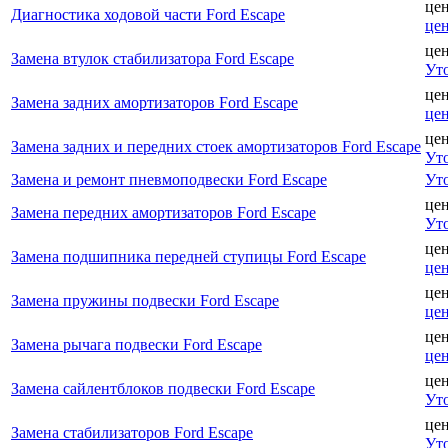
це
Диагностика ходовой части Ford Escape
це
це
Замена втулок стабилизатора Ford Escape
Ут
це
Замена задних амортизаторов Ford Escape
це
це
Замена задних и передних стоек амортизаторов Ford Escape
Ут
Замена и ремонт пневмоподвески Ford Escape
Ут
це
Замена передних амортизаторов Ford Escape
Ут
це
Замена подшипника передней ступицы Ford Escape
це
це
Замена пружины подвески Ford Escape
це
це
Замена рычага подвески Ford Escape
це
це
Замена сайлентблоков подвески Ford Escape
Ут
це
Замена стабилизаторов Ford Escape
Ут