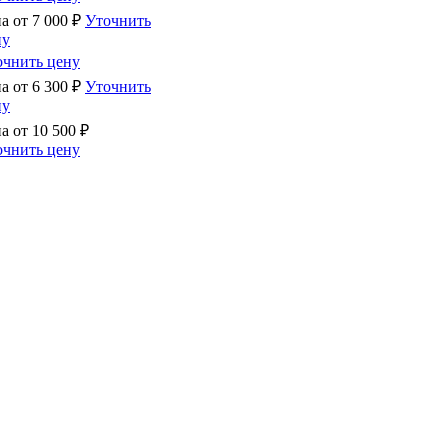
на от
7 000
₽
Уточнить
ну
очнить цену
на от
6 300
₽
Уточнить
ну
на от
10 500
₽
очнить цену