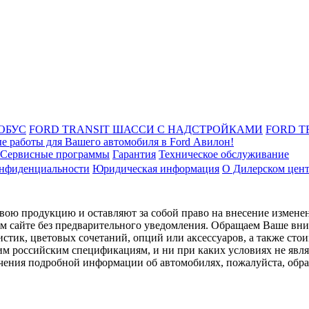
ОБУС
FORD TRANSIT ШАССИ С НАДСТРОЙКАМИ
FORD T
е работы для Вашего автомобиля в Ford Авилон!
Сервисные программы
Гарантия
Техническое обслуживание
онфиденциальности
Юридическая информация
О Дилерском цен
ою продукцию и оставляют за собой право на внесение изменен
ом сайте без предварительного уведомления. Обращаем Ваше вним
стик, цветовых сочетаний, опций или аксессуаров, а также сто
им российским спецификациям, и ни при каких условиях не явл
лучения подробной информации об автомобилях, пожалуйста, об