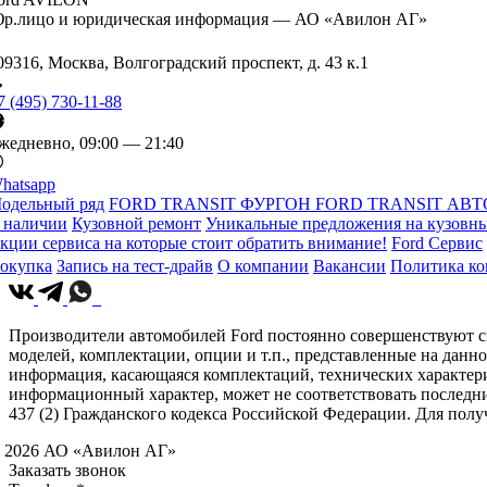
р.лицо и юридическая информация — АО «Авилон АГ»
09316, Москва, Волгоградский проспект, д. 43 к.1
7 (495) 730-11-88
жедневно, 09:00 — 21:40
hatsapp
одельный ряд
FORD TRANSIT ФУРГОН
FORD TRANSIT АВТ
 наличии
Кузовной ремонт
Уникальные предложения на кузовны
кции сервиса на которые стоит обратить внимание!
Ford Сервис
окупка
Запись на тест-драйв
О компании
Вакансии
Политика к
Производители автомобилей Ford постоянно совершенствуют св
моделей, комплектации, опции и т.п., представленные на данн
информация, касающаяся комплектаций, технических характери
информационный характер, может не соответствовать последн
437 (2) Гражданского кодекса Российской Федерации. Для по
 2026 АО «Авилон АГ»
Заказать звонок