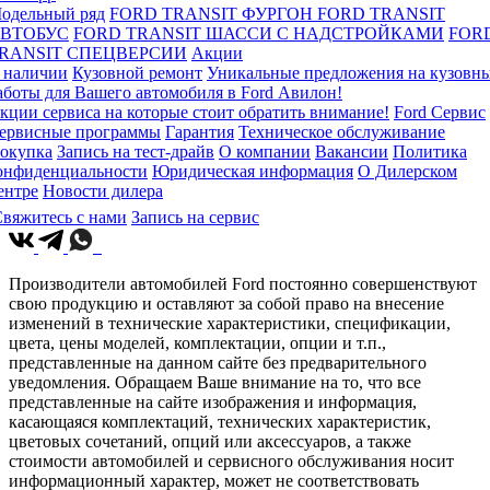
одельный ряд
FORD TRANSIT ФУРГОН
FORD TRANSIT
ВТОБУС
FORD TRANSIT ШАССИ С НАДСТРОЙКАМИ
FOR
RANSIT СПЕЦВЕРСИИ
Акции
 наличии
Кузовной ремонт
Уникальные предложения на кузовн
аботы для Вашего автомобиля в Ford Авилон!
кции сервиса на которые стоит обратить внимание!
Ford Сервис
ервисные программы
Гарантия
Техническое обслуживание
окупка
Запись на тест-драйв
О компании
Вакансии
Политика
онфиденциальности
Юридическая информация
О Дилерском
ентре
Новости дилера
вяжитесь с нами
Запись на сервис
Производители автомобилей Ford постоянно совершенствуют
свою продукцию и оставляют за собой право на внесение
изменений в технические характеристики, спецификации,
цвета, цены моделей, комплектации, опции и т.п.,
представленные на данном сайте без предварительного
уведомления. Обращаем Ваше внимание на то, что все
представленные на сайте изображения и информация,
касающаяся комплектаций, технических характеристик,
цветовых сочетаний, опций или аксессуаров, а также
стоимости автомобилей и сервисного обслуживания носит
информационный характер, может не соответствовать