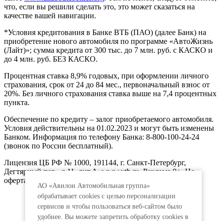
что, если вы решили сделать это, это может сказаться на
качестве вашей навигации.
*Условия кредитования в Банке ВТБ (ПАО) (далее Банк) на
приобретение нового автомобиля по программе «АвтоЖизнь
(Лайт)»; сумма кредита от 300 тыс. до 7 млн. руб. с КАСКО и
до 4 млн. руб. БЕЗ КАСКО.
Процентная ставка 8,9% годовых, при оформлении личного
страхования, срок от 24 до 84 мес., первоначальный взнос от
20%. Без личного страхования ставка выше на 7,4 процентных
пункта.
Обеспечение по кредиту – залог приобретаемого автомобиля.
Условия действительны на 01.02.2023 и могут быть изменены
Банком. Информация по телефону Банка: 8-800-100-24-24
(звонок по России бесплатный).
Лицензия ЦБ РФ № 1000, 191144, г. Санкт-Петербург,
Дегтярный пер., д.11, лит.А. www.vtb.ru. Реклама 0+. Не
оферта.
АО «Авилон Автомобильная группа»
обрабатывает cookies с целью персонализации
сервисов и чтобы пользоваться веб-сайтом было
удобнее. Вы можете запретить обработку сookies в