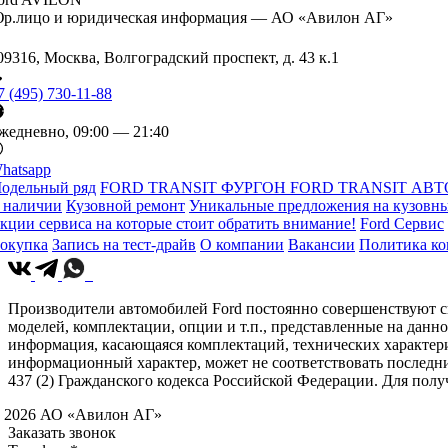
р.лицо и юридическая информация — АО «Авилон АГ»
09316, Москва, Волгоградский проспект, д. 43 к.1
7 (495) 730-11-88
жедневно, 09:00 — 21:40
hatsapp
одельный ряд
FORD TRANSIT ФУРГОН
FORD TRANSIT АВТ
 наличии
Кузовной ремонт
Уникальные предложения на кузовны
кции сервиса на которые стоит обратить внимание!
Ford Сервис
окупка
Запись на тест-драйв
О компании
Вакансии
Политика к
Производители автомобилей Ford постоянно совершенствуют св
моделей, комплектации, опции и т.п., представленные на данн
информация, касающаяся комплектаций, технических характери
информационный характер, может не соответствовать последн
437 (2) Гражданского кодекса Российской Федерации. Для по
 2026 АО «Авилон АГ»
Заказать звонок