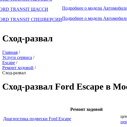
Подробнее о модели
Автомобили
ORD TRANSIT ШАССИ
Подробнее о модели
Автомобили
ORD TRANSIT СПЕЦВЕРСИИ
Сход-развал
Главная
/
Услуги сервиса
/
Escape
/
Ремонт ходовой
/
Сход-развал
Сход-развал Ford Escape в Мо
Ремонт ходовой
це
Диагностика подвески Ford Escape
це