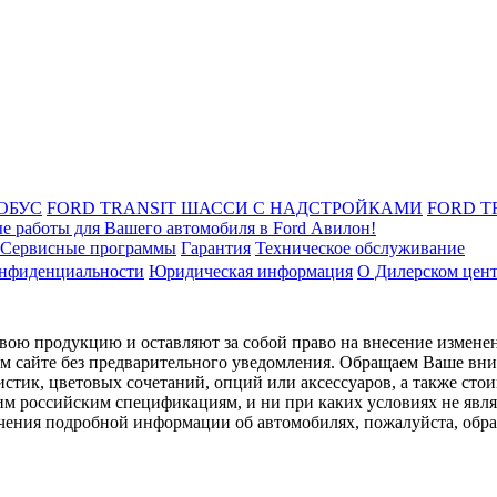
ОБУС
FORD TRANSIT ШАССИ С НАДСТРОЙКАМИ
FORD T
е работы для Вашего автомобиля в Ford Авилон!
Сервисные программы
Гарантия
Техническое обслуживание
онфиденциальности
Юридическая информация
О Дилерском цен
ою продукцию и оставляют за собой право на внесение изменен
ом сайте без предварительного уведомления. Обращаем Ваше вним
стик, цветовых сочетаний, опций или аксессуаров, а также сто
им российским спецификациям, и ни при каких условиях не явл
лучения подробной информации об автомобилях, пожалуйста, об