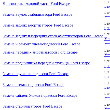
це
Диагностика ходовой части Ford Escape
це
це
Замена втулок стабилизатора Ford Escape
Ут
це
Замена задних амортизаторов Ford Escape
це
це
Замена задних и передних стоек амортизаторов Ford Escape
Ут
Замена и ремонт пневмоподвески Ford Escape
Ут
це
Замена передних амортизаторов Ford Escape
Ут
це
Замена подшипника передней ступицы Ford Escape
це
це
Замена пружины подвески Ford Escape
це
це
Замена рычага подвески Ford Escape
це
це
Замена сайлентблоков подвески Ford Escape
Ут
це
Замена стабилизаторов Ford Escape
Ут