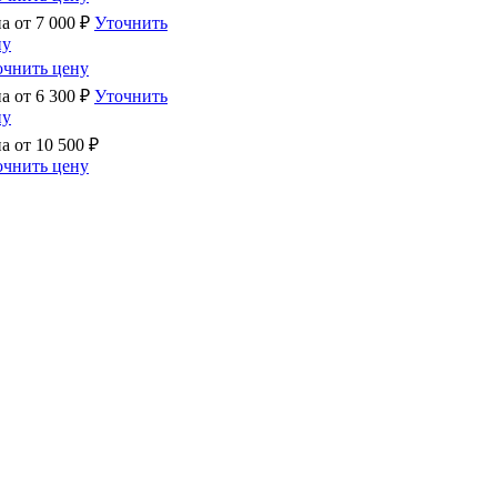
на от
7 000
₽
Уточнить
ну
очнить цену
на от
6 300
₽
Уточнить
ну
на от
10 500
₽
очнить цену