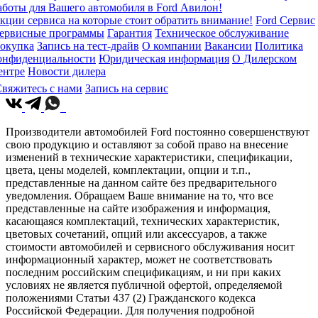
аботы для Вашего автомобиля в Ford Авилон!
кции сервиса на которые стоит обратить внимание!
Ford Сервис
ервисные программы
Гарантия
Техническое обслуживание
окупка
Запись на тест-драйв
О компании
Вакансии
Политика
онфиденциальности
Юридическая информация
О Дилерском
ентре
Новости дилера
вяжитесь с нами
Запись на сервис
Производители автомобилей Ford постоянно совершенствуют
свою продукцию и оставляют за собой право на внесение
изменений в технические характеристики, спецификации,
цвета, цены моделей, комплектации, опции и т.п.,
представленные на данном сайте без предварительного
уведомления. Обращаем Ваше внимание на то, что все
представленные на сайте изображения и информация,
касающаяся комплектаций, технических характеристик,
цветовых сочетаний, опций или аксессуаров, а также
стоимости автомобилей и сервисного обслуживания носит
информационный характер, может не соответствовать
последним российским спецификациям, и ни при каких
условиях не является публичной офертой, определяемой
положениями Статьи 437 (2) Гражданского кодекса
Российской Федерации. Для получения подробной