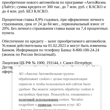
приобретение нового автомобиля по программе «АвтоЖизнь
(Лайт)»; сумма кредита от 300 тыс. до 7 млн. руб. с КАСКО и
до 4 млн. руб. БЕЗ КАСКО.
Процентная ставка 8,9% годовых, при оформлении личного
страхования, срок от 24 до 84 мес., первоначальный взнос от
20%. Без личного страхования ставка выше на 7,4 процентных
пункта.
Обеспечение по кредиту – залог приобретаемого автомобиля.
Условия действительны на 01.02.2023 и могут быть изменены
Банком. Информация по телефону Банка: 8-800-100-24-24
(звонок по России бесплатный).
Лицензия ЦБ РФ № 1000, 191144, г. Санкт-Петербург,
Дегтярный пер., д.11, лит.А. www.vtb.ru. Реклама 0+. Не
оферта.
АО «Авилон Автомобильная группа»
обрабатывает cookies с целью персонализации
сервисов и чтобы пользоваться веб-сайтом было
удобнее. Вы можете запретить обработку сookies в
настройках браузера. Пожалуйста, ознакомьтесь с
политикой использования
cookies. Читайте
подробнее о
правилах
оказания услуг АО
«Авилон Автомобильная группа».