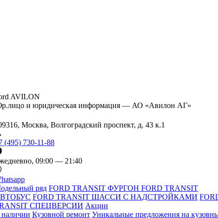
ord AVILON
р.лицо и юридическая информация — АО «Авилон АГ»
09316, Москва, Волгоградский проспект, д. 43 к.1
7 (495) 730-11-88
жедневно, 09:00 — 21:40
hatsapp
одельный ряд
FORD TRANSIT ФУРГОН
FORD TRANSIT
ВТОБУС
FORD TRANSIT ШАССИ С НАДСТРОЙКАМИ
FOR
RANSIT СПЕЦВЕРСИИ
Акции
 наличии
Кузовной ремонт
Уникальные предложения на кузовн