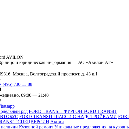
ord AVILON
р.лицо и юридическая информация — АО «Авилон АГ»
09316, Москва, Волгоградский проспект, д. 43 к.1
7 (495) 730-11-88
жедневно, 09:00 — 21:40
hatsapp
одельный ряд
FORD TRANSIT ФУРГОН
FORD TRANSIT
ВТОБУС
FORD TRANSIT ШАССИ С НАДСТРОЙКАМИ
FOR
RANSIT СПЕЦВЕРСИИ
Акции
 наличии
Кузовной ремонт
Уникальные предложения на кузовн