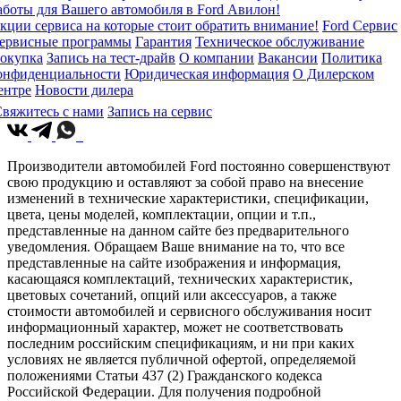
аботы для Вашего автомобиля в Ford Авилон!
кции сервиса на которые стоит обратить внимание!
Ford Сервис
ервисные программы
Гарантия
Техническое обслуживание
окупка
Запись на тест-драйв
О компании
Вакансии
Политика
онфиденциальности
Юридическая информация
О Дилерском
ентре
Новости дилера
вяжитесь с нами
Запись на сервис
Производители автомобилей Ford постоянно совершенствуют
свою продукцию и оставляют за собой право на внесение
изменений в технические характеристики, спецификации,
цвета, цены моделей, комплектации, опции и т.п.,
представленные на данном сайте без предварительного
уведомления. Обращаем Ваше внимание на то, что все
представленные на сайте изображения и информация,
касающаяся комплектаций, технических характеристик,
цветовых сочетаний, опций или аксессуаров, а также
стоимости автомобилей и сервисного обслуживания носит
информационный характер, может не соответствовать
последним российским спецификациям, и ни при каких
условиях не является публичной офертой, определяемой
положениями Статьи 437 (2) Гражданского кодекса
Российской Федерации. Для получения подробной