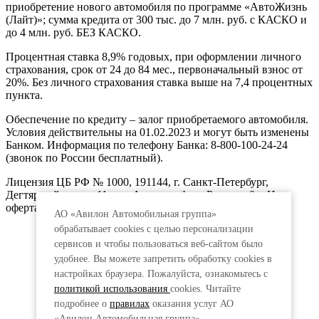
приобретение нового автомобиля по программе «АвтоЖизнь
(Лайт)»; сумма кредита от 300 тыс. до 7 млн. руб. с КАСКО и
до 4 млн. руб. БЕЗ КАСКО.
Процентная ставка 8,9% годовых, при оформлении личного
страхования, срок от 24 до 84 мес., первоначальный взнос от
20%. Без личного страхования ставка выше на 7,4 процентных
пункта.
Обеспечение по кредиту – залог приобретаемого автомобиля.
Условия действительны на 01.02.2023 и могут быть изменены
Банком. Информация по телефону Банка: 8-800-100-24-24
(звонок по России бесплатный).
Лицензия ЦБ РФ № 1000, 191144, г. Санкт-Петербург,
Дегтярный пер., д.11, лит.А. www.vtb.ru. Реклама 0+. Не
оферта.
АО «Авилон Автомобильная группа»
обрабатывает cookies с целью персонализации
сервисов и чтобы пользоваться веб-сайтом было
удобнее. Вы можете запретить обработку сookies в
настройках браузера. Пожалуйста, ознакомьтесь с
политикой использования
cookies. Читайте
подробнее о
правилах
оказания услуг АО
«Авилон Автомобильная группа».