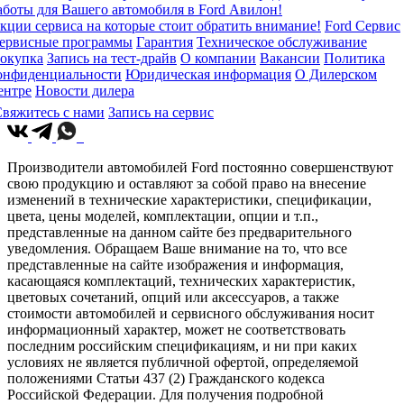
аботы для Вашего автомобиля в Ford Авилон!
кции сервиса на которые стоит обратить внимание!
Ford Сервис
ервисные программы
Гарантия
Техническое обслуживание
окупка
Запись на тест-драйв
О компании
Вакансии
Политика
онфиденциальности
Юридическая информация
О Дилерском
ентре
Новости дилера
вяжитесь с нами
Запись на сервис
Производители автомобилей Ford постоянно совершенствуют
свою продукцию и оставляют за собой право на внесение
изменений в технические характеристики, спецификации,
цвета, цены моделей, комплектации, опции и т.п.,
представленные на данном сайте без предварительного
уведомления. Обращаем Ваше внимание на то, что все
представленные на сайте изображения и информация,
касающаяся комплектаций, технических характеристик,
цветовых сочетаний, опций или аксессуаров, а также
стоимости автомобилей и сервисного обслуживания носит
информационный характер, может не соответствовать
последним российским спецификациям, и ни при каких
условиях не является публичной офертой, определяемой
положениями Статьи 437 (2) Гражданского кодекса
Российской Федерации. Для получения подробной