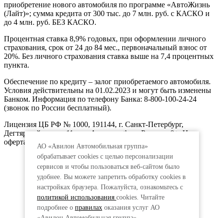
приобретение нового автомобиля по программе «АвтоЖизнь
(Лайт)»; сумма кредита от 300 тыс. до 7 млн. руб. с КАСКО и
до 4 млн. руб. БЕЗ КАСКО.
Процентная ставка 8,9% годовых, при оформлении личного
страхования, срок от 24 до 84 мес., первоначальный взнос от
20%. Без личного страхования ставка выше на 7,4 процентных
пункта.
Обеспечение по кредиту – залог приобретаемого автомобиля.
Условия действительны на 01.02.2023 и могут быть изменены
Банком. Информация по телефону Банка: 8-800-100-24-24
(звонок по России бесплатный).
Лицензия ЦБ РФ № 1000, 191144, г. Санкт-Петербург,
Дегтярный пер., д.11, лит.А. www.vtb.ru. Реклама 0+. Не
оферта.
АО «Авилон Автомобильная группа»
обрабатывает cookies с целью персонализации
сервисов и чтобы пользоваться веб-сайтом было
удобнее. Вы можете запретить обработку сookies в
настройках браузера. Пожалуйста, ознакомьтесь с
политикой использования
cookies. Читайте
подробнее о
правилах
оказания услуг АО
«Авилон Автомобильная группа».