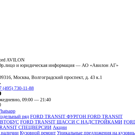
ord AVILON
р.лицо и юридическая информация — АО «Авилон АГ»
09316, Москва, Волгоградский проспект, д. 43 к.1
7 (495) 730-11-88
жедневно, 09:00 — 21:40
hatsapp
одельный ряд
FORD TRANSIT ФУРГОН
FORD TRANSIT
ВТОБУС
FORD TRANSIT ШАССИ С НАДСТРОЙКАМИ
FOR
RANSIT СПЕЦВЕРСИИ
Акции
 наличии
Кузовной ремонт
Уникальные предложения на кузовн