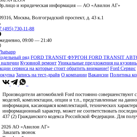
р.лицо и юридическая информация — АО «Авилон АГ»
09316, Москва, Волгоградский проспект, д. 43 к.1
7 (495) 730-11-88
жедневно, 09:00 — 21:40
hatsapp
одельный ряд
FORD TRANSIT ФУРГОН
FORD TRANSIT АВТ
 наличии
Кузовной ремонт
Уникальные предложения на кузовны
кции сервиса на которые стоит обратить внимание!
Ford Сервис
окупка
Запись на тест-драйв
О компании
Вакансии
Политика к
Производители автомобилей Ford постоянно совершенствуют св
моделей, комплектации, опции и т.п., представленные на данн
информация, касающаяся комплектаций, технических характери
информационный характер, может не соответствовать последн
437 (2) Гражданского кодекса Российской Федерации. Для по
 2026 АО «Авилон АГ»
Заказать звонок