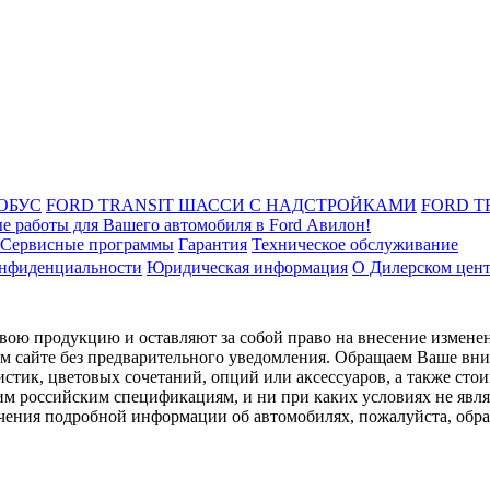
ОБУС
FORD TRANSIT ШАССИ С НАДСТРОЙКАМИ
FORD T
е работы для Вашего автомобиля в Ford Авилон!
Сервисные программы
Гарантия
Техническое обслуживание
онфиденциальности
Юридическая информация
О Дилерском цен
ою продукцию и оставляют за собой право на внесение изменен
ом сайте без предварительного уведомления. Обращаем Ваше вним
стик, цветовых сочетаний, опций или аксессуаров, а также сто
им российским спецификациям, и ни при каких условиях не явл
лучения подробной информации об автомобилях, пожалуйста, об