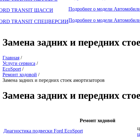
Подробнее о модели
Автомобили
ORD TRANSIT ШАССИ
Подробнее о модели
Автомобили
ORD TRANSIT СПЕЦВЕРСИИ
Замена задних и передних сто
Главная
/
Услуги сервиса
/
EcoSport
/
Ремонт ходовой
/
Замена задних и передних стоек амортизаторов
Замена задних и передних сто
Ремонт ходовой
ц
Диагностика подвески Ford EcoSport
ц