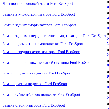
ц
Диагностика ходовой части Ford EcoSport
ц
ц
Замена втулок стабилизатора Ford EcoSport
У
ц
Замена задних амортизаторов Ford EcoSport
ц
ц
Замена задних и передних стоек амортизаторов Ford EcoSport
У
Замена и ремонт пневмоподвески Ford EcoSport
У
ц
Замена передних амортизаторов Ford EcoSport
У
ц
Замена подшипника передней ступицы Ford EcoSport
ц
ц
Замена пружины подвески Ford EcoSport
ц
ц
Замена рычага подвески Ford EcoSport
ц
ц
Замена сайлентблоков подвески Ford EcoSport
У
ц
Замена стабилизаторов Ford EcoSport
У