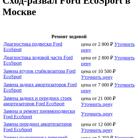
Сход-развал Ford EcoSport в
Москве
Ремонт ходовой
Диагностика подвески Ford
цена от
2 800
₽
Уточнить
EcoSport
цену
Диагностика ходовой части Ford
цена от
2 800
₽
Уточнить
EcoSport
цену
Замена втулок стабилизатора Ford
цена от
10 500
₽
EcoSport
Уточнить цену
Замена задних амортизаторов Ford
цена от
7 000
₽
Уточнить
EcoSport
цену
Замена задних и передних стоек
цена от
21 000
₽
амортизаторов Ford EcoSport
Уточнить цену
Замена и ремонт пневмоподвески
Уточнить цену
Ford EcoSport
Замена передних амортизаторов
цена от
12 600
₽
Ford EcoSport
Уточнить цену
Замена подшипника передней
цена от
5 250
₽
Уточнить