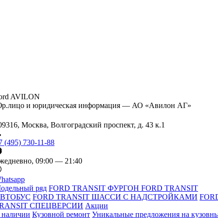
ord AVILON
р.лицо и юридическая информация — АО «Авилон АГ»
09316, Москва, Волгоградский проспект, д. 43 к.1
7 (495) 730-11-88
жедневно, 09:00 — 21:40
hatsapp
одельный ряд
FORD TRANSIT ФУРГОН
FORD TRANSIT
ВТОБУС
FORD TRANSIT ШАССИ С НАДСТРОЙКАМИ
FOR
RANSIT СПЕЦВЕРСИИ
Акции
 наличии
Кузовной ремонт
Уникальные предложения на кузовн