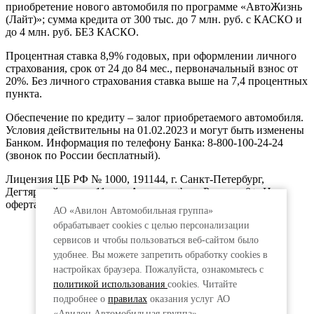
приобретение нового автомобиля по программе «АвтоЖизнь
(Лайт)»; сумма кредита от 300 тыс. до 7 млн. руб. с КАСКО и
до 4 млн. руб. БЕЗ КАСКО.
Процентная ставка 8,9% годовых, при оформлении личного
страхования, срок от 24 до 84 мес., первоначальный взнос от
20%. Без личного страхования ставка выше на 7,4 процентных
пункта.
Обеспечение по кредиту – залог приобретаемого автомобиля.
Условия действительны на 01.02.2023 и могут быть изменены
Банком. Информация по телефону Банка: 8-800-100-24-24
(звонок по России бесплатный).
Лицензия ЦБ РФ № 1000, 191144, г. Санкт-Петербург,
Дегтярный пер., д.11, лит.А. www.vtb.ru. Реклама 0+. Не
оферта.
АО «Авилон Автомобильная группа»
обрабатывает cookies с целью персонализации
сервисов и чтобы пользоваться веб-сайтом было
удобнее. Вы можете запретить обработку сookies в
настройках браузера. Пожалуйста, ознакомьтесь с
политикой использования
cookies. Читайте
подробнее о
правилах
оказания услуг АО
«Авилон Автомобильная группа».