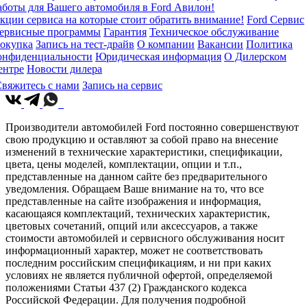
аботы для Вашего автомобиля в Ford Авилон!
кции сервиса на которые стоит обратить внимание!
Ford Сервис
ервисные программы
Гарантия
Техническое обслуживание
окупка
Запись на тест-драйв
О компании
Вакансии
Политика
онфиденциальности
Юридическая информация
О Дилерском
ентре
Новости дилера
вяжитесь с нами
Запись на сервис
Производители автомобилей Ford постоянно совершенствуют
свою продукцию и оставляют за собой право на внесение
изменений в технические характеристики, спецификации,
цвета, цены моделей, комплектации, опции и т.п.,
представленные на данном сайте без предварительного
уведомления. Обращаем Ваше внимание на то, что все
представленные на сайте изображения и информация,
касающаяся комплектаций, технических характеристик,
цветовых сочетаний, опций или аксессуаров, а также
стоимости автомобилей и сервисного обслуживания носит
информационный характер, может не соответствовать
последним российским спецификациям, и ни при каких
условиях не является публичной офертой, определяемой
положениями Статьи 437 (2) Гражданского кодекса
Российской Федерации. Для получения подробной