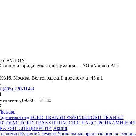
ord AVILON
р.лицо и юридическая информация — АО «Авилон АГ»
09316, Москва, Волгоградский проспект, д. 43 к.1
7 (495) 730-11-88
жедневно, 09:00 — 21:40
hatsapp
одельный ряд
FORD TRANSIT ФУРГОН
FORD TRANSIT
ВТОБУС
FORD TRANSIT ШАССИ С НАДСТРОЙКАМИ
FOR
RANSIT СПЕЦВЕРСИИ
Акции
 наличии
Кузовной ремонт
Уникальные предложения на кузовн