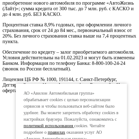
приобретение нового автомобиля по программе «АвтоЖизнь
(Лайт)»; сумма кредита от 300 тыс. до 7 млн. руб. с КАСКО и
до 4 млн. руб. БЕЗ КАСКО.
Процентная ставка 8,9% годовых, при оформлении личного
страхования, срок от 24 до 84 мес., первоначальный взнос от
20%. Без личного страхования ставка выше на 7,4 процентных
пункта.
Обеспечение по кредиту – залог приобретаемого автомобиля.
Условия действительны на 01.02.2023 и могут быть изменены
Банком. Информация по телефону Банка: 8-800-100-24-24
(звонок по России бесплатный).
Лицензия ЦБ РФ № 1000, 191144, г. Санкт-Петербург,
Дегтярный пер., д.11, лит.А. www.vtb.ru. Реклама 0+. Не
оферта.
АО «Авилон Автомобильная группа»
обрабатывает cookies с целью персонализации
сервисов и чтобы пользоваться веб-сайтом было
удобнее. Вы можете запретить обработку сookies в
настройках браузера. Пожалуйста, ознакомьтесь с
политикой использования
cookies. Читайте
подробнее о
правилах
оказания услуг АО
«Авилон Автомобильная группа».