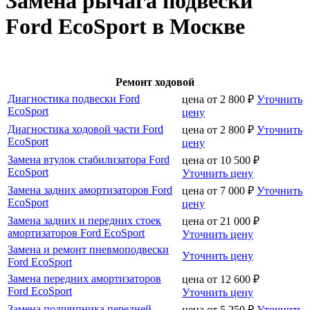
Замена рычага подвески
Ford EcoSport в Москве
Ремонт ходовой
Диагностика подвески Ford
цена от
2 800
₽
Уточнить
EcoSport
цену
Диагностика ходовой части Ford
цена от
2 800
₽
Уточнить
EcoSport
цену
Замена втулок стабилизатора Ford
цена от
10 500
₽
EcoSport
Уточнить цену
Замена задних амортизаторов Ford
цена от
7 000
₽
Уточнить
EcoSport
цену
Замена задних и передних стоек
цена от
21 000
₽
амортизаторов Ford EcoSport
Уточнить цену
Замена и ремонт пневмоподвески
Уточнить цену
Ford EcoSport
Замена передних амортизаторов
цена от
12 600
₽
Ford EcoSport
Уточнить цену
Замена подшипника передней
цена от
5 250
₽
Уточнить