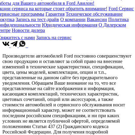
аботы для Вашего автомобиля в Ford Авилон!
кции сервиса на которые стоит обратить внимание!
Ford Сервис
ервисные программы
Гарантия
Техническое обслуживание
окупка
Запись на тест-драйв
О компании
Вакансии
Политика
онфиденциальности
Юридическая информация
О Дилерском
ентре
Новости дилера
вяжитесь с нами
Запись на сервис
Производители автомобилей Ford постоянно совершенствуют
свою продукцию и оставляют за собой право на внесение
изменений в технические характеристики, спецификации,
цвета, цены моделей, комплектации, опции и т.п.,
представленные на данном сайте без предварительного
уведомления. Обращаем Ваше внимание на то, что все
представленные на сайте изображения и информация,
касающаяся комплектаций, технических характеристик,
цветовых сочетаний, опций или аксессуаров, а также
стоимости автомобилей и сервисного обслуживания носит
информационный характер, может не соответствовать
последним российским спецификациям, и ни при каких
условиях не является публичной офертой, определяемой
положениями Статьи 437 (2) Гражданского кодекса
Российской Федерации. Для получения подробной