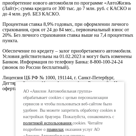
приобретение нового автомобиля по программе «АвтоЖизнь
(Лайт)»; сумма кредита от 300 тыс. до 7 млн. руб. с КАСКО и
до 4 млн. руб. БЕЗ КАСКО.
Процентная ставка 8,9% годовых, при оформлении личного
страхования, срок от 24 до 84 мес., первоначальный взнос от
20%. Без личного страхования ставка выше на 7,4 процентных
пункта.
Обеспечение по кредиту – залог приобретаемого автомобиля.
Условия действительны на 01.02.2023 и могут быть изменены
Банком. Информация по телефону Банка: 8-800-100-24-24
(звонок по России бесплатный).
Лицензия ЦБ РФ № 1000, 191144, г. Санкт-Петербург,
Дегтярный пер., д.11, лит.А. www.vtb.ru. Реклама 0+. Не
оферта.
АО «Авилон Автомобильная группа»
обрабатывает cookies с целью персонализации
сервисов и чтобы пользоваться веб-сайтом было
удобнее. Вы можете запретить обработку сookies в
настройках браузера. Пожалуйста, ознакомьтесь с
политикой использования
cookies. Читайте
подробнее о
правилах
оказания услуг АО
«Авилон Автомобильная группа».