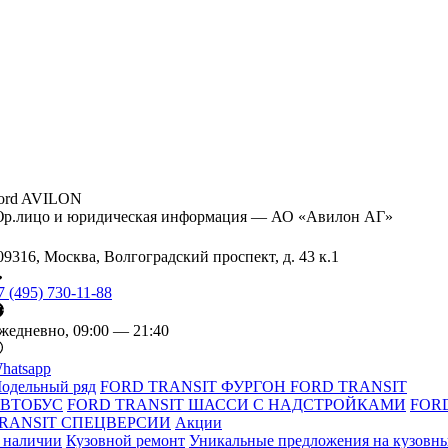
ord AVILON
р.лицо и юридическая информация — АО «Авилон АГ»
09316, Москва, Волгоградский проспект, д. 43 к.1
7 (495) 730-11-88
жедневно, 09:00 — 21:40
hatsapp
одельный ряд
FORD TRANSIT ФУРГОН
FORD TRANSIT
ВТОБУС
FORD TRANSIT ШАССИ С НАДСТРОЙКАМИ
FOR
RANSIT СПЕЦВЕРСИИ
Акции
 наличии
Кузовной ремонт
Уникальные предложения на кузовн