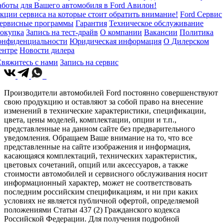
аботы для Вашего автомобиля в Ford Авилон!
кции сервиса на которые стоит обратить внимание!
Ford Сервис
ервисные программы
Гарантия
Техническое обслуживание
окупка
Запись на тест-драйв
О компании
Вакансии
Политика
онфиденциальности
Юридическая информация
О Дилерском
ентре
Новости дилера
вяжитесь с нами
Запись на сервис
Производители автомобилей Ford постоянно совершенствуют
свою продукцию и оставляют за собой право на внесение
изменений в технические характеристики, спецификации,
цвета, цены моделей, комплектации, опции и т.п.,
представленные на данном сайте без предварительного
уведомления. Обращаем Ваше внимание на то, что все
представленные на сайте изображения и информация,
касающаяся комплектаций, технических характеристик,
цветовых сочетаний, опций или аксессуаров, а также
стоимости автомобилей и сервисного обслуживания носит
информационный характер, может не соответствовать
последним российским спецификациям, и ни при каких
условиях не является публичной офертой, определяемой
положениями Статьи 437 (2) Гражданского кодекса
Российской Федерации. Для получения подробной