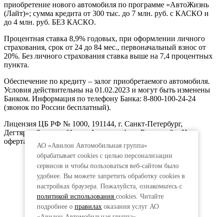
приобретение нового автомобиля по программе «АвтоЖизнь
(Лайт)»; сумма кредита от 300 тыс. до 7 млн. руб. с КАСКО и
до 4 млн. руб. БЕЗ КАСКО.
Процентная ставка 8,9% годовых, при оформлении личного
страхования, срок от 24 до 84 мес., первоначальный взнос от
20%. Без личного страхования ставка выше на 7,4 процентных
пункта.
Обеспечение по кредиту – залог приобретаемого автомобиля.
Условия действительны на 01.02.2023 и могут быть изменены
Банком. Информация по телефону Банка: 8-800-100-24-24
(звонок по России бесплатный).
Лицензия ЦБ РФ № 1000, 191144, г. Санкт-Петербург,
Дегтярный пер., д.11, лит.А. www.vtb.ru. Реклама 0+. Не
оферта.
АО «Авилон Автомобильная группа»
обрабатывает cookies с целью персонализации
сервисов и чтобы пользоваться веб-сайтом было
удобнее. Вы можете запретить обработку сookies в
настройках браузера. Пожалуйста, ознакомьтесь с
политикой использования
cookies. Читайте
подробнее о
правилах
оказания услуг АО
«Авилон Автомобильная группа».