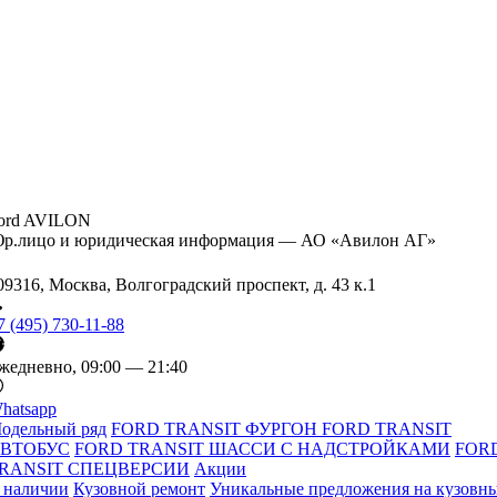
ord AVILON
р.лицо и юридическая информация — АО «Авилон АГ»
09316, Москва, Волгоградский проспект, д. 43 к.1
7 (495) 730-11-88
жедневно, 09:00 — 21:40
hatsapp
одельный ряд
FORD TRANSIT ФУРГОН
FORD TRANSIT
ВТОБУС
FORD TRANSIT ШАССИ С НАДСТРОЙКАМИ
FOR
RANSIT СПЕЦВЕРСИИ
Акции
 наличии
Кузовной ремонт
Уникальные предложения на кузовн