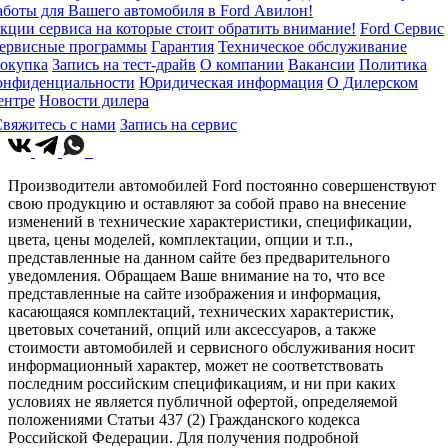
аботы для Вашего автомобиля в Ford Авилон!
кции сервиса на которые стоит обратить внимание!
Ford Сервис
ервисные программы
Гарантия
Техническое обслуживание
окупка
Запись на тест-драйв
О компании
Вакансии
Политика
онфиденциальности
Юридическая информация
О Дилерском
ентре
Новости дилера
вяжитесь с нами
Запись на сервис
Производители автомобилей Ford постоянно совершенствуют
свою продукцию и оставляют за собой право на внесение
изменений в технические характеристики, спецификации,
цвета, цены моделей, комплектации, опции и т.п.,
представленные на данном сайте без предварительного
уведомления. Обращаем Ваше внимание на то, что все
представленные на сайте изображения и информация,
касающаяся комплектаций, технических характеристик,
цветовых сочетаний, опций или аксессуаров, а также
стоимости автомобилей и сервисного обслуживания носит
информационный характер, может не соответствовать
последним российским спецификациям, и ни при каких
условиях не является публичной офертой, определяемой
положениями Статьи 437 (2) Гражданского кодекса
Российской Федерации. Для получения подробной