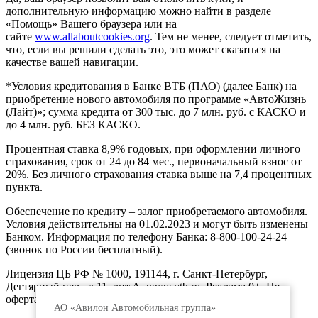
дополнительную информацию можно найти в разделе
«Помощь» Вашего браузера или на
сайте
www.allaboutcookies.org
. Тем не менее, следует отметить,
что, если вы решили сделать это, это может сказаться на
качестве вашей навигации.
*Условия кредитования в Банке ВТБ (ПАО) (далее Банк) на
приобретение нового автомобиля по программе «АвтоЖизнь
(Лайт)»; сумма кредита от 300 тыс. до 7 млн. руб. с КАСКО и
до 4 млн. руб. БЕЗ КАСКО.
Процентная ставка 8,9% годовых, при оформлении личного
страхования, срок от 24 до 84 мес., первоначальный взнос от
20%. Без личного страхования ставка выше на 7,4 процентных
пункта.
Обеспечение по кредиту – залог приобретаемого автомобиля.
Условия действительны на 01.02.2023 и могут быть изменены
Банком. Информация по телефону Банка: 8-800-100-24-24
(звонок по России бесплатный).
Лицензия ЦБ РФ № 1000, 191144, г. Санкт-Петербург,
Дегтярный пер., д.11, лит.А. www.vtb.ru. Реклама 0+. Не
оферта.
АО «Авилон Автомобильная группа»