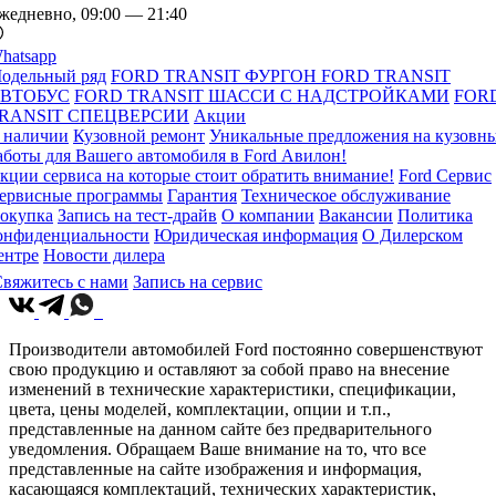
жедневно, 09:00 — 21:40
hatsapp
одельный ряд
FORD TRANSIT ФУРГОН
FORD TRANSIT
ВТОБУС
FORD TRANSIT ШАССИ С НАДСТРОЙКАМИ
FOR
RANSIT СПЕЦВЕРСИИ
Акции
 наличии
Кузовной ремонт
Уникальные предложения на кузовн
аботы для Вашего автомобиля в Ford Авилон!
кции сервиса на которые стоит обратить внимание!
Ford Сервис
ервисные программы
Гарантия
Техническое обслуживание
окупка
Запись на тест-драйв
О компании
Вакансии
Политика
онфиденциальности
Юридическая информация
О Дилерском
ентре
Новости дилера
вяжитесь с нами
Запись на сервис
Производители автомобилей Ford постоянно совершенствуют
свою продукцию и оставляют за собой право на внесение
изменений в технические характеристики, спецификации,
цвета, цены моделей, комплектации, опции и т.п.,
представленные на данном сайте без предварительного
уведомления. Обращаем Ваше внимание на то, что все
представленные на сайте изображения и информация,
касающаяся комплектаций, технических характеристик,