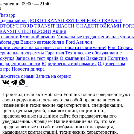
жедневно, 09:00 — 21:40
hatsapp
одельный ряд
FORD TRANSIT ФУРГОН
FORD TRANSIT
ВТОБУС
FORD TRANSIT ШАССИ С НАДСТРОЙКАМИ
FOR
RANSIT СПЕЦВЕРСИИ
Акции
 наличии
Кузовной ремонт
Уникальные предложения на кузовн
аботы для Вашего автомобиля в Ford Авилон!
кции сервиса на которые стоит обратить внимание!
Ford Сервис
ервисные программы
Гарантия
Техническое обслуживание
окупка
Запись на тест-драйв
О компании
Вакансии
Политика
онфиденциальности
Юридическая информация
О Дилерском
ентре
Новости дилера
вяжитесь с нами
Запись на сервис
Производители автомобилей Ford постоянно совершенствуют
свою продукцию и оставляют за собой право на внесение
изменений в технические характеристики, спецификации,
цвета, цены моделей, комплектации, опции и т.п.,
представленные на данном сайте без предварительного
уведомления. Обращаем Ваше внимание на то, что все
представленные на сайте изображения и информация,
касающаяся комплектаций, технических характеристик,