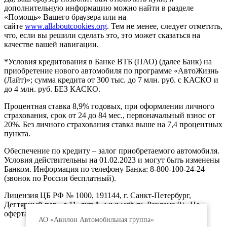
дополнительную информацию можно найти в разделе
«Помощь» Вашего браузера или на
сайте
www.allaboutcookies.org
. Тем не менее, следует отметить,
что, если вы решили сделать это, это может сказаться на
качестве вашей навигации.
*Условия кредитования в Банке ВТБ (ПАО) (далее Банк) на
приобретение нового автомобиля по программе «АвтоЖизнь
(Лайт)»; сумма кредита от 300 тыс. до 7 млн. руб. с КАСКО и
до 4 млн. руб. БЕЗ КАСКО.
Процентная ставка 8,9% годовых, при оформлении личного
страхования, срок от 24 до 84 мес., первоначальный взнос от
20%. Без личного страхования ставка выше на 7,4 процентных
пункта.
Обеспечение по кредиту – залог приобретаемого автомобиля.
Условия действительны на 01.02.2023 и могут быть изменены
Банком. Информация по телефону Банка: 8-800-100-24-24
(звонок по России бесплатный).
Лицензия ЦБ РФ № 1000, 191144, г. Санкт-Петербург,
Дегтярный пер., д.11, лит.А. www.vtb.ru. Реклама 0+. Не
оферта.
АО «Авилон Автомобильная группа»