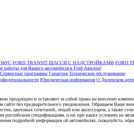
ОБУС
FORD TRANSIT ШАССИ С НАДСТРОЙКАМИ
FORD T
е работы для Вашего автомобиля в Ford Авилон!
Сервисные программы
Гарантия
Техническое обслуживание
онфиденциальности
Юридическая информация
О Дилерском цен
ою продукцию и оставляют за собой право на внесение изменен
ом сайте без предварительного уведомления. Обращаем Ваше вним
стик, цветовых сочетаний, опций или аксессуаров, а также сто
им российским спецификациям, и ни при каких условиях не явл
лучения подробной информации об автомобилях, пожалуйста, об