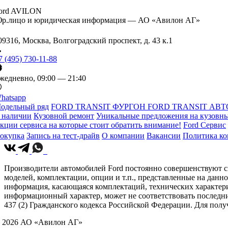
ord AVILON
р.лицо и юридическая информация — АО «Авилон АГ»
09316, Москва, Волгоградский проспект, д. 43 к.1
7 (495) 730-11-88
жедневно, 09:00 — 21:40
hatsapp
одельный ряд
FORD TRANSIT ФУРГОН
FORD TRANSIT АВТ
 наличии
Кузовной ремонт
Уникальные предложения на кузовны
кции сервиса на которые стоит обратить внимание!
Ford Сервис
окупка
Запись на тест-драйв
О компании
Вакансии
Политика к
Производители автомобилей Ford постоянно совершенствуют св
моделей, комплектации, опции и т.п., представленные на данн
информация, касающаяся комплектаций, технических характери
информационный характер, может не соответствовать последн
437 (2) Гражданского кодекса Российской Федерации. Для по
 2026 АО «Авилон АГ»