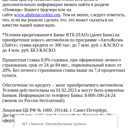
дополнительную информацию можно найти в разделе
«Помощь» Вашего браузера или на
сайте
www.allaboutcookies.org
. Тем не менее, следует отметить,
что, если вы решили сделать это, это может сказаться на
качестве вашей навигации.
*Условия кредитования в Банке ВТБ (ПАО) (далее Банк) на
приобретение нового автомобиля по программе «АвтоЖизнь
(Лайт)»; сумма кредита от 300 тыс. до 7 млн. руб. с КАСКО и
до 4 млн. руб. БЕЗ КАСКО.
Процентная ставка 8,9% годовых, при оформлении личного
страхования, срок от 24 до 84 мес., первоначальный взнос от
20%. Без личного страхования ставка выше на 7,4 процентных
пункта.
Обеспечение по кредиту – залог приобретаемого автомобиля.
Условия действительны на 01.02.2023 и могут быть изменены
Банком. Информация по телефону Банка: 8-800-100-24-24
(звонок по России бесплатный).
Лицензия ЦБ РФ № 1000, 191144, г. Санкт-Петербург,
Дегтярный пер., д.11, лит.А. www.vtb.ru. Реклама 0+. Не
оферта.
АО «Авилон Автомобильная группа»