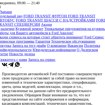
жедневно, 09:00 — 21:40
hatsapp
одельный ряд
FORD TRANSIT ФУРГОН
FORD TRANSIT
ВТОБУС
FORD TRANSIT ШАССИ С НАДСТРОЙКАМИ
FOR
RANSIT СПЕЦВЕРСИИ
Акции
 наличии
Кузовной ремонт
Уникальные предложения на кузовн
аботы для Вашего автомобиля в Ford Авилон!
кции сервиса на которые стоит обратить внимание!
Ford Сервис
ервисные программы
Гарантия
Техническое обслуживание
окупка
Запись на тест-драйв
О компании
Вакансии
Политика
онфиденциальности
Юридическая информация
О Дилерском
ентре
Новости дилера
вяжитесь с нами
Запись на сервис
Производители автомобилей Ford постоянно совершенствуют
свою продукцию и оставляют за собой право на внесение
изменений в технические характеристики, спецификации,
цвета, цены моделей, комплектации, опции и т.п.,
представленные на данном сайте без предварительного
уведомления. Обращаем Ваше внимание на то, что все
представленные на сайте изображения и информация,
касающаяся комплектаций, технических характеристик,