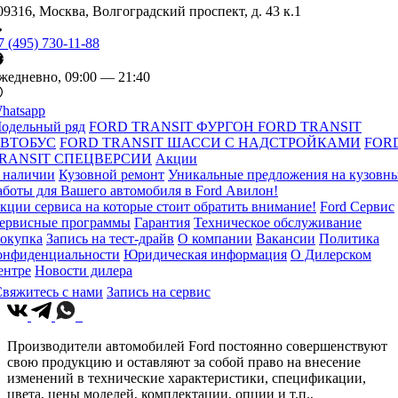
09316, Москва, Волгоградский проспект, д. 43 к.1
7 (495) 730-11-88
жедневно, 09:00 — 21:40
hatsapp
одельный ряд
FORD TRANSIT ФУРГОН
FORD TRANSIT
ВТОБУС
FORD TRANSIT ШАССИ С НАДСТРОЙКАМИ
FOR
RANSIT СПЕЦВЕРСИИ
Акции
 наличии
Кузовной ремонт
Уникальные предложения на кузовн
аботы для Вашего автомобиля в Ford Авилон!
кции сервиса на которые стоит обратить внимание!
Ford Сервис
ервисные программы
Гарантия
Техническое обслуживание
окупка
Запись на тест-драйв
О компании
Вакансии
Политика
онфиденциальности
Юридическая информация
О Дилерском
ентре
Новости дилера
вяжитесь с нами
Запись на сервис
Производители автомобилей Ford постоянно совершенствуют
свою продукцию и оставляют за собой право на внесение
изменений в технические характеристики, спецификации,
цвета, цены моделей, комплектации, опции и т.п.,