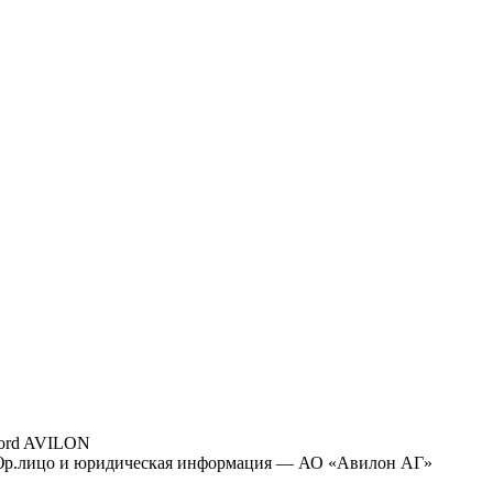
ord AVILON
р.лицо и юридическая информация — АО «Авилон АГ»