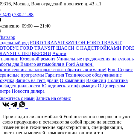
09316, Москва, Волгоградский проспект, д. 43 к.1
7 (495) 730-11-88
жедневно, 09:00 — 21:40
hatsapp
одельный ряд
FORD TRANSIT ФУРГОН
FORD TRANSIT
ВТОБУС
FORD TRANSIT ШАССИ С НАДСТРОЙКАМИ
FOR
RANSIT СПЕЦВЕРСИИ
Акции
 наличии
Кузовной ремонт
Уникальные предложения на кузовн
аботы для Вашего автомобиля в Ford Авилон!
кции сервиса на которые стоит обратить внимание!
Ford Сервис
ервисные программы
Гарантия
Техническое обслуживание
окупка
Запись на тест-драйв
О компании
Вакансии
Политика
онфиденциальности
Юридическая информация
О Дилерском
ентре
Новости дилера
вяжитесь с нами
Запись на сервис
Производители автомобилей Ford постоянно совершенствуют
свою продукцию и оставляют за собой право на внесение
изменений в технические характеристики, спецификации,
цвета, цены моделей, комплектации, опции и т.п.,